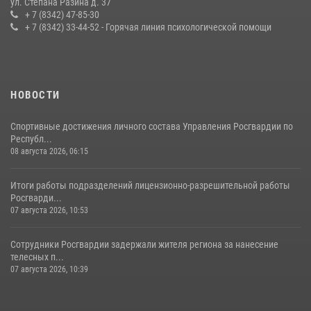
ул. Степана Разина д. 37
конкурса профмастерства в Саранске
+ 7 (8342) 47-85-30
+ 7 (8342) 33-44-52 - Горячая линия психологической помощи
23 июля 2026, 11:54
4
НОВОСТИ
Спортивные достижения личного состава Управления Росгвардии по
Республ...
08 августа 2026, 06:15
Итоги работы подразделений лицензионно-разрешительной работы
Росгварди...
07 августа 2026, 10:53
Сотрудники Росгвардии задержали жителя региона за нанесение
телесных п...
07 августа 2026, 10:39