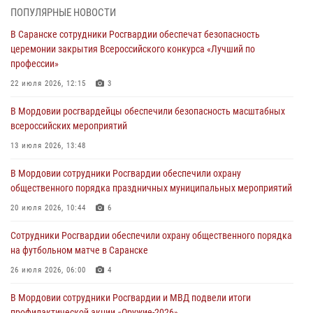
06 августа 2026, 08:14
9
ПОПУЛЯРНЫЕ НОВОСТИ
В Саранске сотрудники Росгвардии обеспечат безопасность
В Саранске сотрудники Росгвардии задержали дебошира,
церемонии закрытия Всероссийского конкурса «Лучший по
повредившего имущество в кафе
профессии»
06 августа 2026, 07:03
22 июля 2026, 12:15
3
В Саранске по обращению жителей правоохранители отреагировали
В Мордовии росгвардейцы обеспечили безопасность масштабных
незамедлительно
всероссийских мероприятий
05 августа 2026, 15:04
13 июля 2026, 13:48
В Саранске сотрудники Росгвардии задержали мужчину,
В Мордовии сотрудники Росгвардии обеспечили охрану
подозреваемого в причинении телесных повреждений супруге
общественного порядка праздничных муниципальных мероприятий
05 августа 2026, 12:34
20 июля 2026, 10:44
6
Росгвардейцы обеспечили общественную безопасность во время
Сотрудники Росгвардии обеспечили охрану общественного порядка
проведения масштабного праздника в Темникове
на футбольном матче в Саранске
05 августа 2026, 09:04
4
26 июля 2026, 06:00
4
В Мордовии сотрудники Росгвардии и МВД подвели итоги
профилактической акции «Оружие‑2026»