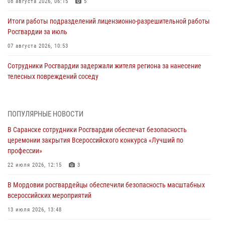
08 августа 2026, 06:15
5
Итоги работы подразделений лицензионно-разрешительной работы
Росгвардии за июль
07 августа 2026, 10:53
Сотрудники Росгвардии задержали жителя региона за нанесение
телесных повреждений соседу
07 августа 2026, 10:39
Команда Управления Росгвардии по Республике Мордовия приняла
ПОПУЛЯРНЫЕ НОВОСТИ
участие в чемпионате Приволжского округа по мини-футболу
В Саранске сотрудники Росгвардии обеспечат безопасность
07 августа 2026, 08:33
3
церемонии закрытия Всероссийского конкурса «Лучший по
профессии»
Росгвардейцы выполнили в полном объёме задачи по охране
общественного порядка в период важного для Мордовии
22 июля 2026, 12:15
3
праздника
В Мордовии росгвардейцы обеспечили безопасность масштабных
06 августа 2026, 08:48
5
всероссийских мероприятий
В Мордовии руководство и личный состав Росгвардии приняли
13 июля 2026, 13:48
участие в празднествах, посвящённых 25-летию канонизации