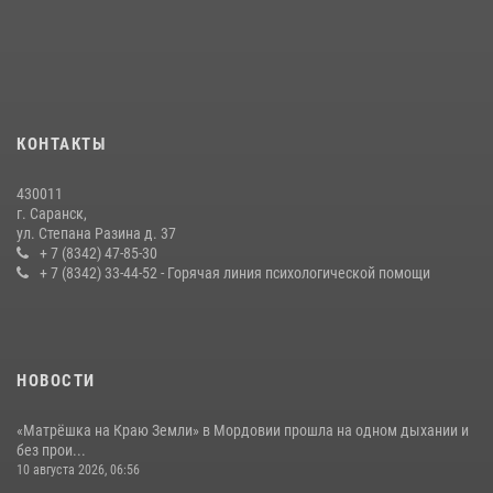
Личный состав Управления Росгвардии по Республике Мордовия
принял участие в просветительской лекции
24 июля 2026, 13:00
3
В Мордовии отметили День ВМФ: торжества прошли при
КОНТАКТЫ
содействии сотрудников Росгвардии
27 июля 2026, 12:00
2
430011
г. Саранск,
Сотрудники Росгвардии обеспечили безопасность Всероссийского
ул. Степана Разина д. 37
конкурса профмастерства в Саранске
+ 7 (8342) 47-85-30
+ 7 (8342) 33-44-52 - Горячая линия психологической помощи
23 июля 2026, 11:54
4
НОВОСТИ
«Матрёшка на Краю Земли» в Мордовии прошла на одном дыхании и
без прои...
10 августа 2026, 06:56