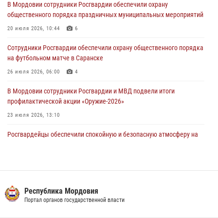
В Мордовии сотрудники Росгвардии обеспечили охрану
Фёдора Ушакова
общественного порядка праздничных муниципальных мероприятий
06 августа 2026, 08:14
9
20 июля 2026, 10:44
6
В Саранске сотрудники Росгвардии задержали дебошира,
Сотрудники Росгвардии обеспечили охрану общественного порядка
повредившего имущество в кафе
на футбольном матче в Саранске
06 августа 2026, 07:03
26 июля 2026, 06:00
4
В Мордовии сотрудники Росгвардии и МВД подвели итоги
профилактической акции «Оружие‑2026»
23 июля 2026, 13:10
Росгвардейцы обеспечили спокойную и безопасную атмосферу на
праздничных мероприятиях в Мордовии
27 июля 2026, 10:45
4
Сотрудники Управления Росгвардии по Республике Мордовия
обеспечили безопасность на футбольных мероприятиях: от
Республика Мордовия
регионального турнира до Суперкубка России
Портал органов государственной власти
21 июля 2026, 11:10
2