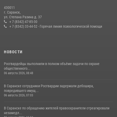
27 июля 2026, 12:00
2
430011
г. Саранск,
Сотрудники Росгвардии обеспечили безопасность Всероссийского
ул. Степана Разина д. 37
конкурса профмастерства в Саранске
+ 7 (8342) 47-85-30
+ 7 (8342) 33-44-52 - Горячая линия психологической помощи
23 июля 2026, 11:54
4
НОВОСТИ
Росгвардейцы выполнили в полном объёме задачи по охране
общественного...
06 августа 2026, 08:48
В Саранске сотрудники Росгвардии задержали дебошира,
повредившего имущ...
06 августа 2026, 07:03
В Саранске по обращению жителей правоохранители отреагировали
незамедл...