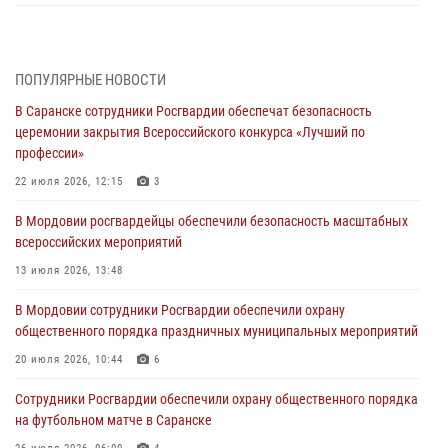
Росгвардейцы обеспечили общественную безопасность во время
проведения масштабного праздника в Темникове
05 августа 2026, 09:04
4
ПОПУЛЯРНЫЕ НОВОСТИ
В Саранске сотрудники Росгвардии обеспечат безопасность
Помощь из Мордовии защитникам Отечества: центр лицензионно-
церемонии закрытия Всероссийского конкурса «Лучший по
разрешительной работы передал очередную партию вооружения в
профессии»
зону СВО
22 июля 2026, 12:15
3
04 августа 2026, 11:13
3
В Мордовии росгвардейцы обеспечили безопасность масштабных
Сотрудники Росгвардии Мордовии стали призерами
всероссийских мероприятий
республиканских соревнований по служебному шестиборью
13 июля 2026, 13:48
04 августа 2026, 08:27
4
В Мордовии сотрудники Росгвардии обеспечили охрану
В Саранске росгвардейцы пресекли нарушение правопорядка:
общественного порядка праздничных муниципальных мероприятий
«отдых» на лавочке закончился в отделе полиции
20 июля 2026, 10:44
6
04 августа 2026, 07:06
Сотрудники Росгвардии обеспечили охрану общественного порядка
В Саранске сотрудники Росгвардии задержали гражданина за
на футбольном матче в Саранске
нанесение побоев