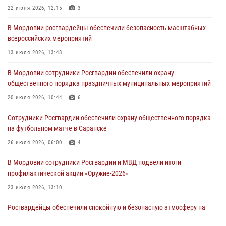
Росгвардии за июль
22 июля 2026, 12:15
3
07 августа 2026, 10:53
В Мордовии росгвардейцы обеспечили безопасность масштабных
всероссийских мероприятий
Сотрудники Росгвардии задержали жителя региона за нанесение
телесных повреждений соседу
13 июля 2026, 13:48
07 августа 2026, 10:39
В Мордовии сотрудники Росгвардии обеспечили охрану
общественного порядка праздничных муниципальных мероприятий
Команда Управления Росгвардии по Республике Мордовия приняла
участие в чемпионате Приволжского округа по мини-футболу
20 июля 2026, 10:44
6
07 августа 2026, 08:33
3
Сотрудники Росгвардии обеспечили охрану общественного порядка
на футбольном матче в Саранске
26 июля 2026, 06:00
4
В Мордовии сотрудники Росгвардии и МВД подвели итоги
профилактической акции «Оружие‑2026»
23 июля 2026, 13:10
Росгвардейцы обеспечили спокойную и безопасную атмосферу на
праздничных мероприятиях в Мордовии