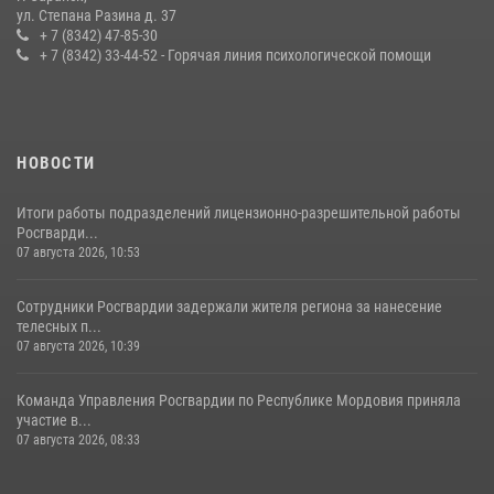
Сотрудники Росгвардии обеспечили безопасность Всероссийского
ул. Степана Разина д. 37
конкурса профмастерства в Саранске
+ 7 (8342) 47-85-30
+ 7 (8342) 33-44-52 - Горячая линия психологической помощи
23 июля 2026, 11:54
4
НОВОСТИ
Итоги работы подразделений лицензионно-разрешительной работы
Росгварди...
07 августа 2026, 10:53
Сотрудники Росгвардии задержали жителя региона за нанесение
телесных п...
07 августа 2026, 10:39
Команда Управления Росгвардии по Республике Мордовия приняла
участие в...
07 августа 2026, 08:33