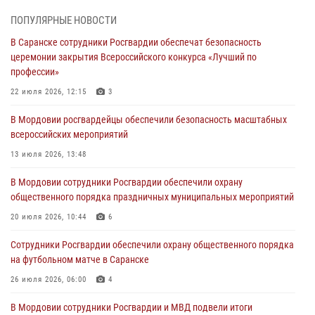
06 августа 2026, 07:03
ПОПУЛЯРНЫЕ НОВОСТИ
В Саранске сотрудники Росгвардии обеспечат безопасность
В Саранске по обращению жителей правоохранители отреагировали
церемонии закрытия Всероссийского конкурса «Лучший по
незамедлительно
профессии»
05 августа 2026, 15:04
22 июля 2026, 12:15
3
В Саранске сотрудники Росгвардии задержали мужчину,
В Мордовии росгвардейцы обеспечили безопасность масштабных
подозреваемого в причинении телесных повреждений супруге
всероссийских мероприятий
05 августа 2026, 12:34
13 июля 2026, 13:48
Росгвардейцы обеспечили общественную безопасность во время
В Мордовии сотрудники Росгвардии обеспечили охрану
проведения масштабного праздника в Темникове
общественного порядка праздничных муниципальных мероприятий
05 августа 2026, 09:04
4
20 июля 2026, 10:44
6
Помощь из Мордовии защитникам Отечества: центр лицензионно-
Сотрудники Росгвардии обеспечили охрану общественного порядка
разрешительной работы передал очередную партию вооружения в
на футбольном матче в Саранске
зону СВО
26 июля 2026, 06:00
4
04 августа 2026, 11:13
3
В Мордовии сотрудники Росгвардии и МВД подвели итоги