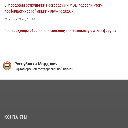
В Мордовии сотрудники Росгвардии и МВД подвели итоги
профилактической акции «Оружие‑2026»
23 июля 2026, 13:10
Росгвардейцы обеспечили спокойную и безопасную атмосферу на
праздничных мероприятиях в Мордовии
27 июля 2026, 10:45
4
Сотрудники Управления Росгвардии по Республике Мордовия
обеспечили безопасность на футбольных мероприятиях: от
Республика Мордовия
регионального турнира до Суперкубка России
Портал органов государственной власти
21 июля 2026, 11:10
2
Личный состав Управления Росгвардии по Республике Мордовия
принял участие в просветительской лекции
24 июля 2026, 13:00
3
В Мордовии отметили День ВМФ: торжества прошли при
КОНТАКТЫ
содействии сотрудников Росгвардии
27 июля 2026, 12:00
2