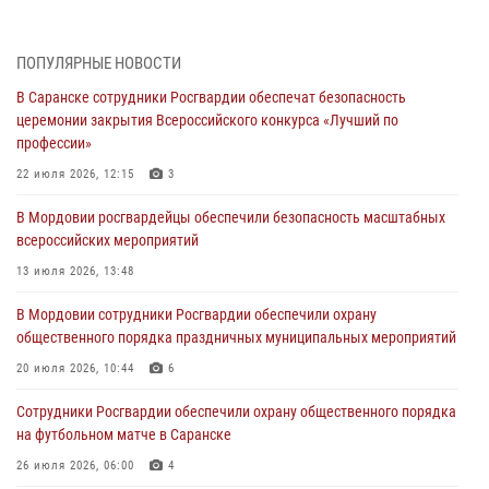
участие в празднествах, посвящённых 25-летию канонизации
Фёдора Ушакова
06 августа 2026, 08:14
9
ПОПУЛЯРНЫЕ НОВОСТИ
В Саранске сотрудники Росгвардии обеспечат безопасность
В Саранске сотрудники Росгвардии задержали дебошира,
церемонии закрытия Всероссийского конкурса «Лучший по
повредившего имущество в кафе
профессии»
06 августа 2026, 07:03
22 июля 2026, 12:15
3
В Саранске по обращению жителей правоохранители отреагировали
В Мордовии росгвардейцы обеспечили безопасность масштабных
незамедлительно
всероссийских мероприятий
05 августа 2026, 15:04
13 июля 2026, 13:48
В Саранске сотрудники Росгвардии задержали мужчину,
В Мордовии сотрудники Росгвардии обеспечили охрану
подозреваемого в причинении телесных повреждений супруге
общественного порядка праздничных муниципальных мероприятий
05 августа 2026, 12:34
20 июля 2026, 10:44
6
Росгвардейцы обеспечили общественную безопасность во время
Сотрудники Росгвардии обеспечили охрану общественного порядка
проведения масштабного праздника в Темникове
на футбольном матче в Саранске
05 августа 2026, 09:04
4
26 июля 2026, 06:00
4