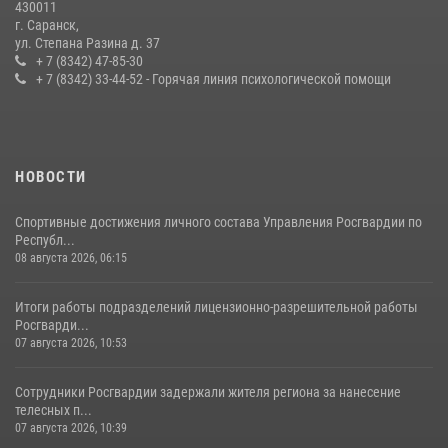
430011
г. Саранск,
Сотрудники Росгвардии обеспечили безопасность Всероссийского
ул. Степана Разина д. 37
конкурса профмастерства в Саранске
+ 7 (8342) 47-85-30
+ 7 (8342) 33-44-52 - Горячая линия психологической помощи
23 июля 2026, 11:54
4
НОВОСТИ
Спортивные достижения личного состава Управления Росгвардии по
Республ...
08 августа 2026, 06:15
Итоги работы подразделений лицензионно-разрешительной работы
Росгварди...
07 августа 2026, 10:53
Сотрудники Росгвардии задержали жителя региона за нанесение
телесных п...
07 августа 2026, 10:39