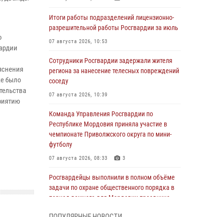
Итоги работы подразделений лицензионно-
разрешительной работы Росгвардии за июль
о
07 августа 2026, 10:53
ардии
Сотрудники Росгвардии задержали жителя
яснения
региона за нанесение телесных повреждений
же было
соседу
тельства
07 августа 2026, 10:39
приятию
Команда Управления Росгвардии по
Республике Мордовия приняла участие в
чемпионате Приволжского округа по мини-
футболу
07 августа 2026, 08:33
3
Росгвардейцы выполнили в полном объёме
задачи по охране общественного порядка в
период важного для Мордовии праздника
06 августа 2026, 08:48
5
ПОПУЛЯРНЫЕ НОВОСТИ