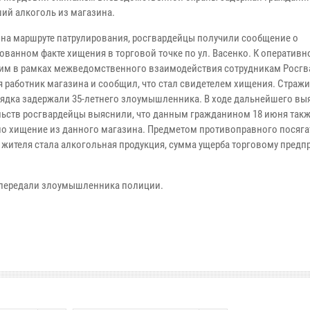
ий алкоголь из магазина.
 на маршруте патрулирования, росгвардейцы получили сообщение о
ованном факте хищения в торговой точке по ул. Васенко. К оперативн
м в рамках межведомственного взаимодействия сотрудникам Росгв
я работник магазина и сообщил, что стал свидетелем хищения. Стражи
ядка задержали 35-летнего злоумышленника. В ходе дальнейшего вы
льств росгвардейцы выяснили, что данным гражданином 18 июня так
о хищение из данного магазина. Предметом противоправного посяга
 жителя стала алкогольная продукция, сумма ущерба торговому пред
 передали злоумышленника полиции.