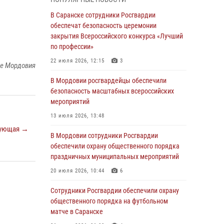
В Мордовии руководство и личный состав
В Саранске сотрудники Росгвардии
Росгвардии приняли участие в празднествах,
обеспечат безопасность церемонии
посвящённых 25-летию канонизации Фёдора
закрытия Всероссийского конкурса «Лучший
Ушакова
по профессии»
06 августа 2026, 08:14
9
22 июля 2026, 12:15
3
ке Мордовия
В Саранске сотрудники Росгвардии
В Мордовии росгвардейцы обеспечили
задержали дебошира, повредившего
безопасность масштабных всероссийских
имущество в кафе
мероприятий
06 августа 2026, 07:03
13 июля 2026, 13:48
ующая →
В Саранске по обращению жителей
В Мордовии сотрудники Росгвардии
правоохранители отреагировали
обеспечили охрану общественного порядка
незамедлительно
праздничных муниципальных мероприятий
05 августа 2026, 15:04
20 июля 2026, 10:44
6
В Саранске сотрудники Росгвардии
Сотрудники Росгвардии обеспечили охрану
задержали мужчину, подозреваемого в
общественного порядка на футбольном
причинении телесных повреждений супруге
матче в Саранске