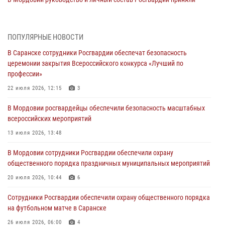
участие в празднествах, посвящённых 25-летию канонизации
Фёдора Ушакова
06 августа 2026, 08:14
9
ПОПУЛЯРНЫЕ НОВОСТИ
В Саранске сотрудники Росгвардии обеспечат безопасность
В Саранске сотрудники Росгвардии задержали дебошира,
церемонии закрытия Всероссийского конкурса «Лучший по
повредившего имущество в кафе
профессии»
06 августа 2026, 07:03
22 июля 2026, 12:15
3
В Саранске по обращению жителей правоохранители отреагировали
В Мордовии росгвардейцы обеспечили безопасность масштабных
незамедлительно
всероссийских мероприятий
05 августа 2026, 15:04
13 июля 2026, 13:48
В Саранске сотрудники Росгвардии задержали мужчину,
В Мордовии сотрудники Росгвардии обеспечили охрану
подозреваемого в причинении телесных повреждений супруге
общественного порядка праздничных муниципальных мероприятий
05 августа 2026, 12:34
20 июля 2026, 10:44
6
Росгвардейцы обеспечили общественную безопасность во время
Сотрудники Росгвардии обеспечили охрану общественного порядка
проведения масштабного праздника в Темникове
на футбольном матче в Саранске
05 августа 2026, 09:04
4
26 июля 2026, 06:00
4