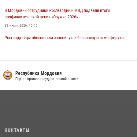
В Мордовии сотрудники Росгвардии и МВД подвели итоги
профилактической акции «Оружие‑2026»
23 июля 2026, 13:10
Росгвардейцы обеспечили спокойную и безопасную атмосферу на
праздничных мероприятиях в Мордовии
27 июля 2026, 10:45
4
Сотрудники Управления Росгвардии по Республике Мордовия
обеспечили безопасность на футбольных мероприятиях: от
Республика Мордовия
регионального турнира до Суперкубка России
Портал органов государственной власти
21 июля 2026, 11:10
2
Личный состав Управления Росгвардии по Республике Мордовия
принял участие в просветительской лекции
24 июля 2026, 13:00
3
В Мордовии отметили День ВМФ: торжества прошли при
КОНТАКТЫ
содействии сотрудников Росгвардии