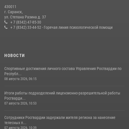
27 июля 2026, 12:00
2
430011
г. Саранск,
Сотрудники Росгвардии обеспечили безопасность Всероссийского
ул. Степана Разина д. 37
конкурса профмастерства в Саранске
+ 7 (8342) 47-85-30
+ 7 (8342) 33-44-52 - Горячая линия психологической помощи
23 июля 2026, 11:54
4
НОВОСТИ
Спортивные достижения личного состава Управления Росгвардии по
Республ...
08 августа 2026, 06:15
Итоги работы подразделений лицензионно-разрешительной работы
Росгварди...
07 августа 2026, 10:53
Сотрудники Росгвардии задержали жителя региона за нанесение
телесных п...
07 августа 2026, 10:39