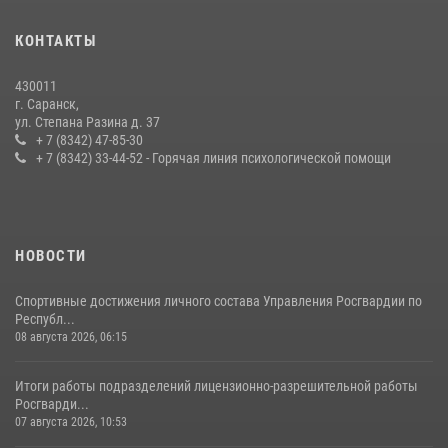
В Мордовии отметили День ВМФ: торжества прошли при
КОНТАКТЫ
содействии сотрудников Росгвардии
27 июля 2026, 12:00
2
430011
г. Саранск,
Сотрудники Росгвардии обеспечили безопасность Всероссийского
ул. Степана Разина д. 37
конкурса профмастерства в Саранске
+ 7 (8342) 47-85-30
+ 7 (8342) 33-44-52 - Горячая линия психологической помощи
23 июля 2026, 11:54
4
НОВОСТИ
Спортивные достижения личного состава Управления Росгвардии по
Республ...
08 августа 2026, 06:15
Итоги работы подразделений лицензионно-разрешительной работы
Росгварди...
07 августа 2026, 10:53