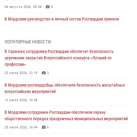
06 августа 2026, 08:48
5
В Мордовии руководство и личный состав Росгвардии приняли
участие в празднествах, посвящённых 25-летию канонизации
Фёдора Ушакова
06 августа 2026, 08:14
9
ПОПУЛЯРНЫЕ НОВОСТИ
В Саранске сотрудники Росгвардии обеспечат безопасность
В Саранске сотрудники Росгвардии задержали дебошира,
церемонии закрытия Всероссийского конкурса «Лучший по
повредившего имущество в кафе
профессии»
06 августа 2026, 07:03
22 июля 2026, 12:15
3
В Саранске по обращению жителей правоохранители отреагировали
В Мордовии росгвардейцы обеспечили безопасность масштабных
незамедлительно
всероссийских мероприятий
05 августа 2026, 15:04
13 июля 2026, 13:48
В Саранске сотрудники Росгвардии задержали мужчину,
В Мордовии сотрудники Росгвардии обеспечили охрану
подозреваемого в причинении телесных повреждений супруге
общественного порядка праздничных муниципальных мероприятий
05 августа 2026, 12:34
20 июля 2026, 10:44
6
Росгвардейцы обеспечили общественную безопасность во время