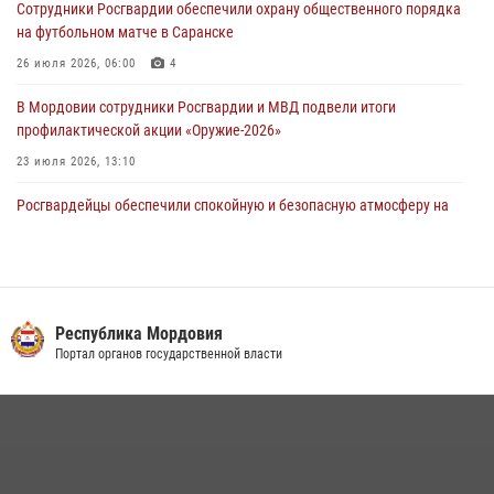
Сотрудники Росгвардии обеспечили охрану общественного порядка
проведения масштабного праздника в Темникове
на футбольном матче в Саранске
05 августа 2026, 09:04
4
26 июля 2026, 06:00
4
В Мордовии сотрудники Росгвардии и МВД подвели итоги
профилактической акции «Оружие‑2026»
23 июля 2026, 13:10
Росгвардейцы обеспечили спокойную и безопасную атмосферу на
праздничных мероприятиях в Мордовии
27 июля 2026, 10:45
4
Сотрудники Управления Росгвардии по Республике Мордовия
обеспечили безопасность на футбольных мероприятиях: от
Республика Мордовия
регионального турнира до Суперкубка России
Портал органов государственной власти
21 июля 2026, 11:10
2
Личный состав Управления Росгвардии по Республике Мордовия
принял участие в просветительской лекции
24 июля 2026, 13:00
3