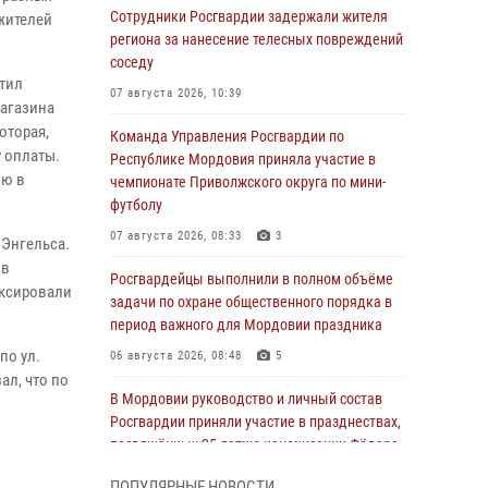
Сотрудники Росгвардии задержали жителя
жителей
региона за нанесение телесных повреждений
соседу
етил
07 августа 2026, 10:39
магазина
оторая,
Команда Управления Росгвардии по
у оплаты.
Республике Мордовия приняла участие в
ию в
чемпионате Приволжского округа по мини-
футболу
07 августа 2026, 08:33
3
 Энгельса.
ов
Росгвардейцы выполнили в полном объёме
иксировали
задачи по охране общественного порядка в
период важного для Мордовии праздника
по ул.
06 августа 2026, 08:48
5
ал, что по
В Мордовии руководство и личный состав
Росгвардии приняли участие в празднествах,
посвящённых 25-летию канонизации Фёдора
Ушакова
ПОПУЛЯРНЫЕ НОВОСТИ