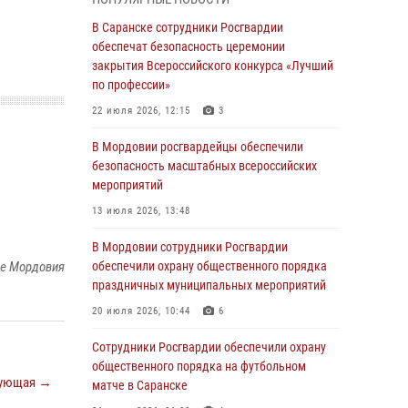
06 августа 2026, 08:14
9
В Саранске сотрудники Росгвардии
В Саранске сотрудники Росгвардии
обеспечат безопасность церемонии
задержали дебошира, повредившего
закрытия Всероссийского конкурса «Лучший
имущество в кафе
по профессии»
06 августа 2026, 07:03
22 июля 2026, 12:15
3
В Саранске по обращению жителей
В Мордовии росгвардейцы обеспечили
правоохранители отреагировали
безопасность масштабных всероссийских
незамедлительно
мероприятий
05 августа 2026, 15:04
13 июля 2026, 13:48
В Саранске сотрудники Росгвардии
В Мордовии сотрудники Росгвардии
задержали мужчину, подозреваемого в
ке Мордовия
обеспечили охрану общественного порядка
причинении телесных повреждений супруге
праздничных муниципальных мероприятий
05 августа 2026, 12:34
20 июля 2026, 10:44
6
Росгвардейцы обеспечили общественную
Сотрудники Росгвардии обеспечили охрану
безопасность во время проведения
общественного порядка на футбольном
ующая →
масштабного праздника в Темникове
матче в Саранске