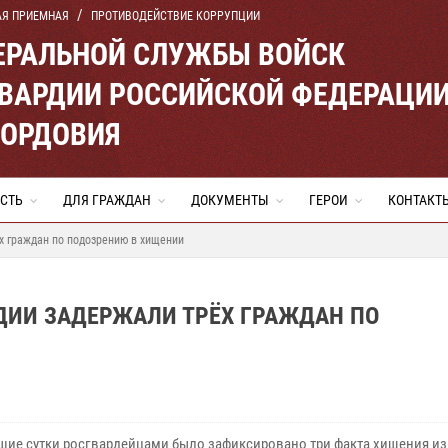
АЯ ПРИЕМНАЯ
ПРОТИВОДЕЙСТВИЕ КОРРУПЦИИ
ЕРАЛЬНОЙ СЛУЖБЫ ВОЙСК
ВАРДИИ РОССИЙСКОЙ ФЕДЕРАЦИ
МОРДОВИЯ
СТЬ
ДЛЯ ГРАЖДАН
ДОКУМЕНТЫ
ГЕРОИ
КОНТАКТ
х граждан по подозрению в хищении
ДИИ ЗАДЕРЖАЛИ ТРЁХ ГРАЖДАН ПО
шие сутки росгвардейцами было зафиксировано три факта хищения из