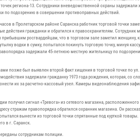
 точек региона-13. Сотрудники вневедомственной охраны задержали 
ки по подозрению в совершении противоправных действий.
 часов в Пролетарском районе Саранска работник торговой точки зам
ые действия гражданки и обратился к правоохранителям. Сотрудник 
л прибывшим росгвардейцам, что в торговом зале заметил женщину, к
утылку водки в сумку, попытался покинуть торговую точку, минуя касс
равопорядка задержали 45-летнюю местную жительницу по подозрен
сами позже был выявлен второй факт хищения в торговой точке по ул.
одействия задержали гражданку 1973 года рождения, которая, со сл
ронести их за расчетно-кассовый узел. Камеры видеонаблюдения заф
ии получил сигнал «Тревога» из сетевого магазина, расположенного 
есу стражам правопорядка обратился охранник магазина. Он рассказ
ытался вынести из торговой точки спрятанные под курткой товары.
о в г. Саранск.
переданы сотрудникам полиции.