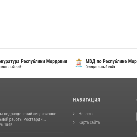
уратура Республики Мордовия
МВД по Республике Морд
альный сайт
Официальный сайт
И
НАВИГАЦИЯ
ты подразделений лицензионно-
Новости
ьной работы Росгварди...
Карта сайта
26, 10:53