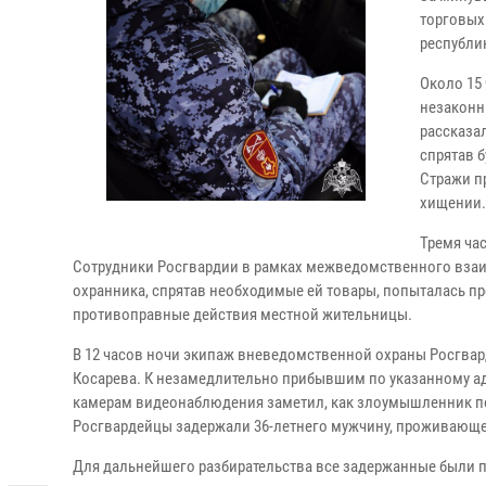
торговых
республи
Около 15
незаконн
рассказа
спрятав б
Стражи п
хищении.
Тремя ча
Сотрудники Росгвардии в рамках межведомственного взаим
охранника, спрятав необходимые ей товары, попыталась п
противоправные действия местной жительницы.
В 12 часов ночи экипаж вневедомственной охраны Росгвард
Косарева. К незамедлительно прибывшим по указанному адр
камерам видеонаблюдения заметил, как злоумышленник поп
Росгвардейцы задержали 36-летнего мужчину, проживающег
Для дальнейшего разбирательства все задержанные были 