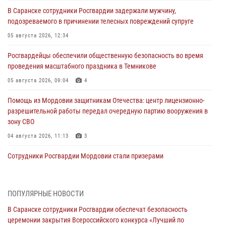
В Саранске сотрудники Росгвардии задержали мужчину,
подозреваемого в причинении телесных повреждений супруге
05 августа 2026, 12:34
Росгвардейцы обеспечили общественную безопасность во время
проведения масштабного праздника в Темникове
05 августа 2026, 09:04
4
Помощь из Мордовии защитникам Отечества: центр лицензионно-
разрешительной работы передал очередную партию вооружения в
зону СВО
04 августа 2026, 11:13
3
Сотрудники Росгвардии Мордовии стали призерами
республиканских соревнований по служебному шестиборью
04 августа 2026, 08:27
4
ПОПУЛЯРНЫЕ НОВОСТИ
В Саранске росгвардейцы пресекли нарушение правопорядка:
В Саранске сотрудники Росгвардии обеспечат безопасность
«отдых» на лавочке закончился в отделе полиции
церемонии закрытия Всероссийского конкурса «Лучший по
04 августа 2026, 07:06