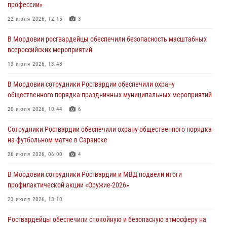
профессии»
В Саранске сотрудники Росгвардии задержали гражданина за
22 июля 2026, 12:15
3
нанесение побоев
В Мордовии росгвардейцы обеспечили безопасность масштабных
03 августа 2026, 08:58
всероссийских мероприятий
Сотрудники Росгвардии обеспечили безопасность празднования 98-
13 июля 2026, 13:48
летия Торбеевского и Ковылкинского районов Мордовии
В Мордовии сотрудники Росгвардии обеспечили охрану
03 августа 2026, 08:32
5
общественного порядка праздничных муниципальных мероприятий
В Мордовии отметили День ВДВ: нарушений правопорядка не
20 июля 2026, 10:44
6
допущено
Сотрудники Росгвардии обеспечили охрану общественного порядка
03 августа 2026, 07:40
3
на футбольном матче в Саранске
26 июля 2026, 06:00
4
В Мордовии сотрудники Росгвардии и МВД подвели итоги
профилактической акции «Оружие‑2026»
23 июля 2026, 13:10
Росгвардейцы обеспечили спокойную и безопасную атмосферу на