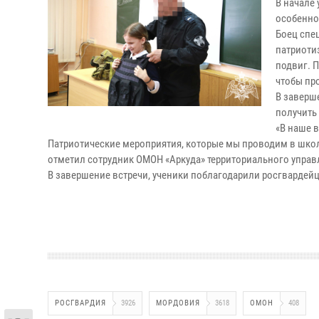
В начале
особенно
Боец спец
патриоти
подвиг. 
чтобы пр
В заверш
получить
«В наше 
Патриотические мероприятия, которые мы проводим в школ
отметил сотрудник ОМОН «Аркуда» территориального упра
В завершение встречи, ученики поблагодарили росгвардейц
РОСГВАРДИЯ
3926
МОРДОВИЯ
3618
ОМОН
408