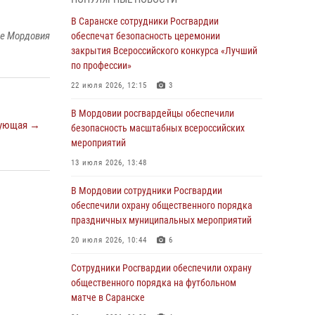
В Мордовии руководство и личный состав
В Саранске сотрудники Росгвардии
Росгвардии приняли участие в празднествах,
ке Мордовия
обеспечат безопасность церемонии
посвящённых 25-летию канонизации Фёдора
закрытия Всероссийского конкурса «Лучший
Ушакова
по профессии»
06 августа 2026, 08:14
9
22 июля 2026, 12:15
3
В Саранске сотрудники Росгвардии
В Мордовии росгвардейцы обеспечили
ующая →
задержали дебошира, повредившего
безопасность масштабных всероссийских
имущество в кафе
мероприятий
06 августа 2026, 07:03
13 июля 2026, 13:48
В Саранске по обращению жителей
В Мордовии сотрудники Росгвардии
правоохранители отреагировали
обеспечили охрану общественного порядка
незамедлительно
праздничных муниципальных мероприятий
05 августа 2026, 15:04
20 июля 2026, 10:44
6
В Саранске сотрудники Росгвардии
Сотрудники Росгвардии обеспечили охрану
задержали мужчину, подозреваемого в
общественного порядка на футбольном
причинении телесных повреждений супруге
матче в Саранске