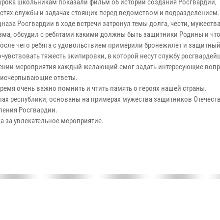
 урока школьникам показали фильм об истории создания Росгвардии,
стях службы и задачах стоящих перед ведомством и подразделением.
наза Росгвардии в ходе встречи затронул темы долга, чести, мужества
зма, обсудил с ребятами какими должны быть защитники Родины и что
После чего ребята с удовольствием примерили бронежилет и защитны
очувствовать тяжесть экипировки, в которой несут службу росгвардей
ении мероприятия каждый желающий смог задать интересующие вопр
 исчерпывающие ответы.
время очень важно помнить и чтить память о героях нашей страны.
ах республики, основаны на примерах мужества защитников Отечеств
вления Росгвардии.
а за увлекательное мероприятие.