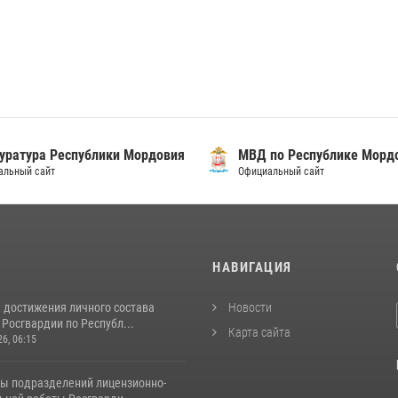
уратура Республики Мордовия
МВД по Республике Морд
альный сайт
Официальный сайт
И
НАВИГАЦИЯ
 достижения личного состава
Новости
Росгвардии по Республ...
Карта сайта
26, 06:15
ты подразделений лицензионно-