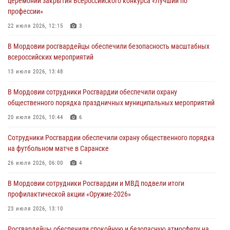
церемонии закрытия Всероссийского конкурса «Лучший по
повредившего имущество в кафе
профессии»
06 августа 2026, 07:03
22 июля 2026, 12:15
3
В Саранске по обращению жителей правоохранители отреагировали
В Мордовии росгвардейцы обеспечили безопасность масштабных
незамедлительно
всероссийских мероприятий
05 августа 2026, 15:04
13 июля 2026, 13:48
В Саранске сотрудники Росгвардии задержали мужчину,
В Мордовии сотрудники Росгвардии обеспечили охрану
подозреваемого в причинении телесных повреждений супруге
общественного порядка праздничных муниципальных мероприятий
05 августа 2026, 12:34
20 июля 2026, 10:44
6
Росгвардейцы обеспечили общественную безопасность во время
Сотрудники Росгвардии обеспечили охрану общественного порядка
проведения масштабного праздника в Темникове
на футбольном матче в Саранске
05 августа 2026, 09:04
4
26 июля 2026, 06:00
4
В Мордовии сотрудники Росгвардии и МВД подвели итоги
профилактической акции «Оружие‑2026»
23 июля 2026, 13:10
Росгвардейцы обеспечили спокойную и безопасную атмосферу на