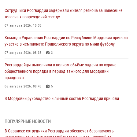
Сотрудники Росгвардии задержали жителя региона за нанесение
телесных повреждений соседу
07 августа 2026, 10:39
Команда Управления Росгвардии по Республике Мордовия приняла
участие в чемпионате Приволжского округа по мини-футболу
07 августа 2026, 08:33
3
Росгвардейцы выполнили в полном объёме задачи по охране
общественного порядка в период важного для Мордовии
праздника
06 августа 2026, 08:48
5
В Мордовии руководство и личный состав Росгвардии приняли
участие в празднествах, посвящённых 25-летию канонизации
Фёдора Ушакова
06 августа 2026, 08:14
9
ПОПУЛЯРНЫЕ НОВОСТИ
В Саранске сотрудники Росгвардии обеспечат безопасность
В Саранске сотрудники Росгвардии задержали дебошира,