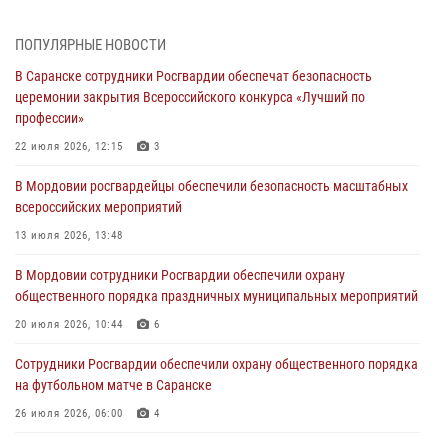
Спортивные достижения личного состава Управления Росгвардии
ПОПУЛЯРНЫЕ НОВОСТИ
по Республике Мордовия — ко Дню физкультурника
В Саранске сотрудники Росгвардии обеспечат безопасность
08 августа 2026, 06:15
5
церемонии закрытия Всероссийского конкурса «Лучший по
профессии»
Итоги работы подразделений лицензионно-разрешительной работы
Росгвардии за июль
22 июля 2026, 12:15
3
07 августа 2026, 10:53
В Мордовии росгвардейцы обеспечили безопасность масштабных
всероссийских мероприятий
Сотрудники Росгвардии задержали жителя региона за нанесение
телесных повреждений соседу
13 июля 2026, 13:48
07 августа 2026, 10:39
В Мордовии сотрудники Росгвардии обеспечили охрану
общественного порядка праздничных муниципальных мероприятий
Команда Управления Росгвардии по Республике Мордовия приняла
участие в чемпионате Приволжского округа по мини-футболу
20 июля 2026, 10:44
6
07 августа 2026, 08:33
3
Сотрудники Росгвардии обеспечили охрану общественного порядка
на футбольном матче в Саранске
26 июля 2026, 06:00
4