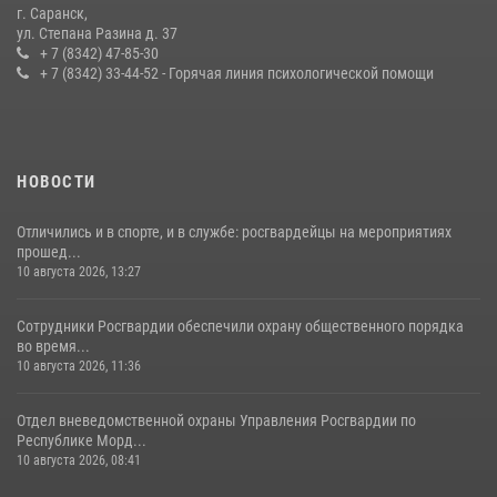
г. Саранск,
Сотрудники Росгвардии обеспечили безопасность Всероссийского
ул. Степана Разина д. 37
конкурса профмастерства в Саранске
+ 7 (8342) 47-85-30
+ 7 (8342) 33-44-52 - Горячая линия психологической помощи
23 июля 2026, 11:54
4
НОВОСТИ
Отличились и в спорте, и в службе: росгвардейцы на мероприятиях
прошед...
10 августа 2026, 13:27
Сотрудники Росгвардии обеспечили охрану общественного порядка
во время...
10 августа 2026, 11:36
Отдел вневедомственной охраны Управления Росгвардии по
Республике Морд...
10 августа 2026, 08:41