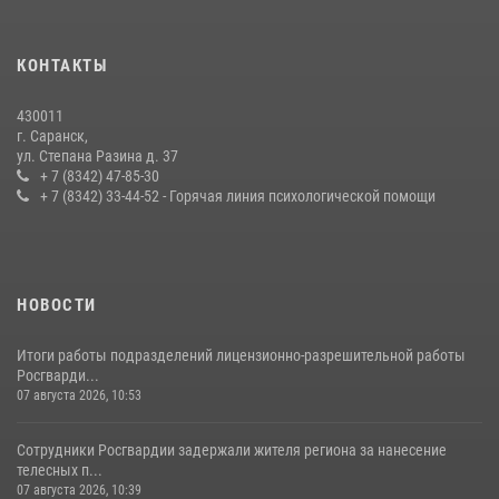
24 июля 2026, 13:00
3
В Мордовии отметили День ВМФ: торжества прошли при
КОНТАКТЫ
содействии сотрудников Росгвардии
27 июля 2026, 12:00
2
430011
г. Саранск,
Сотрудники Росгвардии обеспечили безопасность Всероссийского
ул. Степана Разина д. 37
конкурса профмастерства в Саранске
+ 7 (8342) 47-85-30
+ 7 (8342) 33-44-52 - Горячая линия психологической помощи
23 июля 2026, 11:54
4
НОВОСТИ
Итоги работы подразделений лицензионно-разрешительной работы
Росгварди...
07 августа 2026, 10:53
Сотрудники Росгвардии задержали жителя региона за нанесение
телесных п...
07 августа 2026, 10:39