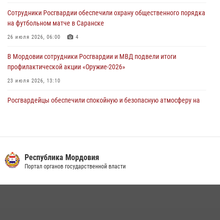
Помощь из Мордовии защитникам Отечества: центр лицензионно-
Сотрудники Росгвардии обеспечили охрану общественного порядка
разрешительной работы передал очередную партию вооружения в
на футбольном матче в Саранске
зону СВО
26 июля 2026, 06:00
4
04 августа 2026, 11:13
3
В Мордовии сотрудники Росгвардии и МВД подвели итоги
профилактической акции «Оружие‑2026»
23 июля 2026, 13:10
Росгвардейцы обеспечили спокойную и безопасную атмосферу на
праздничных мероприятиях в Мордовии
27 июля 2026, 10:45
4
Сотрудники Управления Росгвардии по Республике Мордовия
обеспечили безопасность на футбольных мероприятиях: от
Республика Мордовия
регионального турнира до Суперкубка России
Портал органов государственной власти
21 июля 2026, 11:10
2
Личный состав Управления Росгвардии по Республике Мордовия
принял участие в просветительской лекции