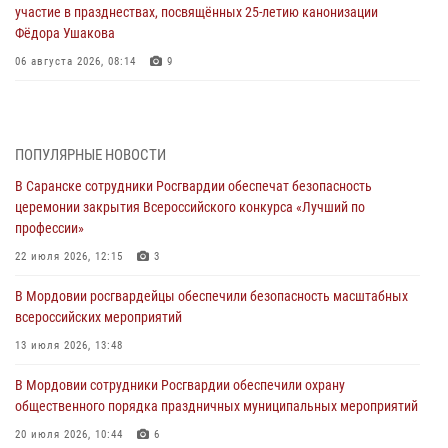
участие в празднествах, посвящённых 25-летию канонизации
Фёдора Ушакова
06 августа 2026, 08:14
9
В Саранске сотрудники Росгвардии задержали дебошира,
повредившего имущество в кафе
06 августа 2026, 07:03
ПОПУЛЯРНЫЕ НОВОСТИ
В Саранске сотрудники Росгвардии обеспечат безопасность
В Саранске по обращению жителей правоохранители отреагировали
церемонии закрытия Всероссийского конкурса «Лучший по
незамедлительно
профессии»
05 августа 2026, 15:04
22 июля 2026, 12:15
3
В Саранске сотрудники Росгвардии задержали мужчину,
В Мордовии росгвардейцы обеспечили безопасность масштабных
подозреваемого в причинении телесных повреждений супруге
всероссийских мероприятий
05 августа 2026, 12:34
13 июля 2026, 13:48
Росгвардейцы обеспечили общественную безопасность во время
В Мордовии сотрудники Росгвардии обеспечили охрану
проведения масштабного праздника в Темникове
общественного порядка праздничных муниципальных мероприятий
05 августа 2026, 09:04
4
20 июля 2026, 10:44
6