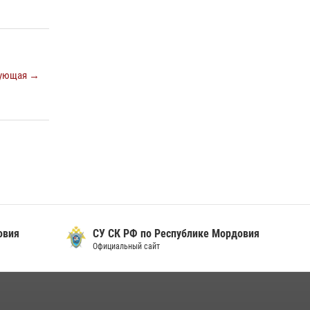
просветительской лекции
24 июля 2026, 13:00
3
В Мордовии отметили День ВМФ: торжества
прошли при содействии сотрудников
ующая →
Росгвардии
27 июля 2026, 12:00
2
Сотрудники Росгвардии обеспечили
безопасность Всероссийского конкурса
профмастерства в Саранске
23 июля 2026, 11:54
4
овия
СУ СК РФ по Республике Мордовия
Официальный сайт