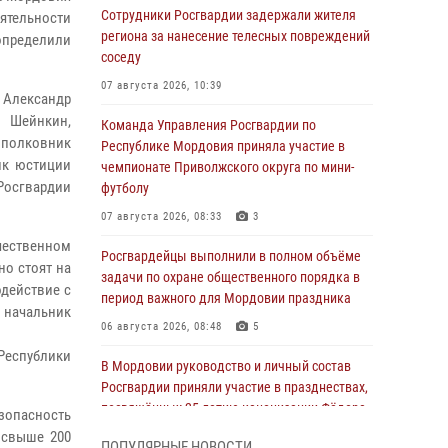
Сотрудники Росгвардии задержали жителя
ятельности
региона за нанесение телесных повреждений
 определили
соседу
07 августа 2026, 10:39
 Александр
 Шейнкин,
Команда Управления Росгвардии по
 полковник
Республике Мордовия приняла участие в
ик юстиции
чемпионате Приволжского округа по мини-
Росгвардии
футболу
07 августа 2026, 08:33
3
чественном
Росгвардейцы выполнили в полном объёме
о стоят на
задачи по охране общественного порядка в
действие с
период важного для Мордовии праздника
 начальник
06 августа 2026, 08:48
5
Республики
В Мордовии руководство и личный состав
Росгвардии приняли участие в празднествах,
посвящённых 25-летию канонизации Фёдора
зопасность
Ушакова
 свыше 200
ПОПУЛЯРНЫЕ НОВОСТИ