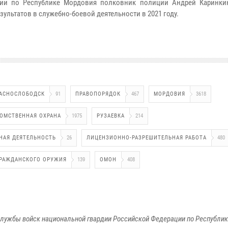
дии по Республике Мордовия полковник полиции Андрей Каринки
ультатов в служебно-боевой деятельности в 2021 году.
АСНОСЛОБОДСК
91
ПРАВОПОРЯДОК
467
МОРДОВИЯ
3618
ОМСТВЕННАЯ ОХРАНА
1975
РУЗАЕВКА
214
НАЯ ДЕЯТЕЛЬНОСТЬ
26
ЛИЦЕНЗИОННО-РАЗРЕШИТЕЛЬНАЯ РАБОТА
480
ГРАЖДАНСКОГО ОРУЖИЯ
139
ОМОН
408
лужбы войск национальной гвардии Российской Федерации по Республи