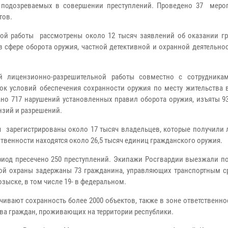
, подозреваемых в совершении преступлений. Проведено 37 меро
тов.
ой работы рассмотрены около 12 тысяч заявлений об оказании г
 сфере оборота оружия, частной детективной и охранной деятельнос
ий лицензионно-разрешительной работы совместно с сотрудника
ок условий обеспечения сохранности оружия по месту жительства 
ано 717 нарушений установленных правил оборота оружия, изъяты 9
нзий и разрешений.
я зарегистрированы около 17 тысяч владельцев, которые получили 
ственности находятся около 26,5 тысяч единиц гражданского оружия.
иод пресечено 250 преступлений. Экипажи Росгвардии выезжали по
ной охраны задержаны 73 гражданина, управляющих транспортным с
зыске, в том числе 19- в федеральном.
ивают сохранность более 2000 объектов, также в зоне ответственн
тва граждан, проживающих на территории республики.