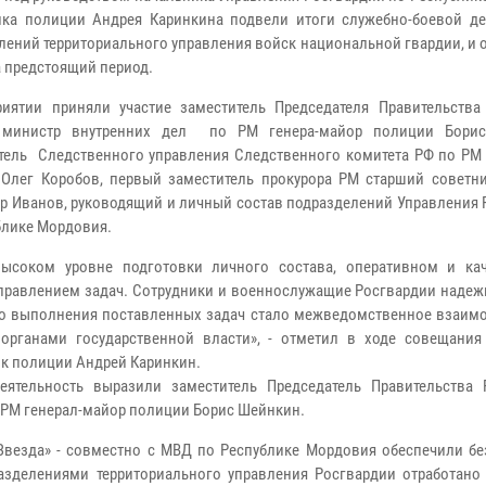
ка полиции Андрея Каринкина подвели итоги служебно-боевой де
лений территориального управления войск национальной гвардии, и
а предстоящий период.
иятии приняли участие заместитель Председателя Правительства
, министр внутренних дел по РМ генера-майор полиции Борис
тель Следственного управления Следственного комитета РФ по РМ
Олег Коробов, первый заместитель прокурора РМ старший советн
р Иванов, руководящий и личный состав подразделений Управления 
блике Мордовия.
высоком уровне подготовки личного состава, оперативном и ка
правлением задач.
Сотрудники и военнослужащие Росгвардии надежн
го выполнения поставленных задач стало межведомственное взаимо
органами государственной власти», - отметил в ходе совещания
к полиции Андрей Каринкин.
ятельность выразили заместитель Председатель Правительства 
 РМ генерал-майор полиции Борис Шейнкин.
Звезда» - совместно с МВД по Республике Мордовия обеспечили бе
азделениями территориального управления Росгвардии отработано