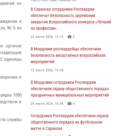
приятий по
06 августа 2026, 08:14
9
В Саранске сотрудники Росгвардии
В Саранске сотрудники Росгвардии
обеспечат безопасность церемонии
ражданам и
задержали дебошира, повредившего
закрытия Всероссийского конкурса «Лучший
ти, 96 % из
имущество в кафе
по профессии»
06 августа 2026, 07:03
22 июля 2026, 12:15
3
ми органов
В Саранске по обращению жителей
В Мордовии росгвардейцы обеспечили
владельцев
правоохранители отреагировали
безопасность масштабных всероссийских
32 единицы
незамедлительно
мероприятий
05 августа 2026, 15:04
13 июля 2026, 13:48
лицензии и
В Саранске сотрудники Росгвардии
В Мордовии сотрудники Росгвардии
задержали мужчину, подозреваемого в
обеспечили охрану общественного порядка
причинении телесных повреждений супруге
рядка 1000
праздничных муниципальных мероприятий
редством в
05 августа 2026, 12:34
20 июля 2026, 10:44
6
Росгвардейцы обеспечили общественную
Сотрудники Росгвардии обеспечили охрану
ости службы
безопасность во время проведения
общественного порядка на футбольном
масштабного праздника в Темникове
матче в Саранске