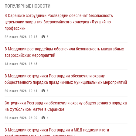
05 августа 2026, 09:04
4
ПОПУЛЯРНЫЕ НОВОСТИ
В Саранске сотрудники Росгвардии обеспечат безопасность
Помощь из Мордовии защитникам Отечества: центр лицензионно-
церемонии закрытия Всероссийского конкурса «Лучший по
разрешительной работы передал очередную партию вооружения в
профессии»
зону СВО
22 июля 2026, 12:15
3
04 августа 2026, 11:13
3
В Мордовии росгвардейцы обеспечили безопасность масштабных
Сотрудники Росгвардии Мордовии стали призерами
всероссийских мероприятий
республиканских соревнований по служебному шестиборью
13 июля 2026, 13:48
04 августа 2026, 08:27
4
В Мордовии сотрудники Росгвардии обеспечили охрану
В Саранске росгвардейцы пресекли нарушение правопорядка:
общественного порядка праздничных муниципальных мероприятий
«отдых» на лавочке закончился в отделе полиции
20 июля 2026, 10:44
6
04 августа 2026, 07:06
Сотрудники Росгвардии обеспечили охрану общественного порядка
В Саранске сотрудники Росгвардии задержали гражданина за
на футбольном матче в Саранске
нанесение побоев
26 июля 2026, 06:00
4
03 августа 2026, 08:58
В Мордовии сотрудники Росгвардии и МВД подвели итоги