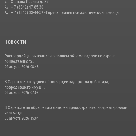
ул. Степана Разина д. 37
конкурса профмастерства в Саранске
+ 7 (8342) 47-85-30
+ 7 (8342) 33-44-52 - Горячая линия психологической помощи
23 июля 2026, 11:54
4
НОВОСТИ
Росгвардейцы выполнили в полном объёме задачи по охране
общественного...
06 августа 2026, 08:48
В Саранске сотрудники Росгвардии задержали дебошира,
повредившего имущ...
06 августа 2026, 07:03
В Саранске по обращению жителей правоохранители отреагировали
незамедл...
05 августа 2026, 15:04