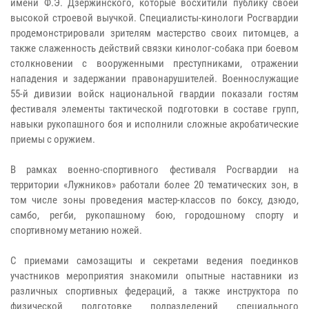
имени Ф.Э. Дзержинского, которые восхитили публику своей
высокой строевой выучкой. Специалисты-кинологи Росгвардии
продемонстрировали зрителям мастерство своих питомцев, а
также слаженность действий связки кинолог-собака при боевом
столкновении с вооруженными преступниками, отражении
нападения и задержании правонарушителей. Военнослужащие
55-й дивизии войск национальной гвардии показали гостям
фестиваля элементы тактической подготовки в составе групп,
навыки рукопашного боя и исполнили сложные акробатические
приемы с оружием.
​​​​​​​В рамках военно-спортивного фестиваля Росгвардии на
территории «Лужников» работали более 20 тематических зон, в
том числе зоны проведения мастер-классов по боксу, дзюдо,
самбо, регби, рукопашному бою, городошному спорту и
спортивному метанию ножей.
​​​​​​​С приемами самозащиты и секретами ведения поединков
участников мероприятия знакомили опытные наставники из
различных спортивных федераций, а также инструктора по
физической подготовке подразделений специального