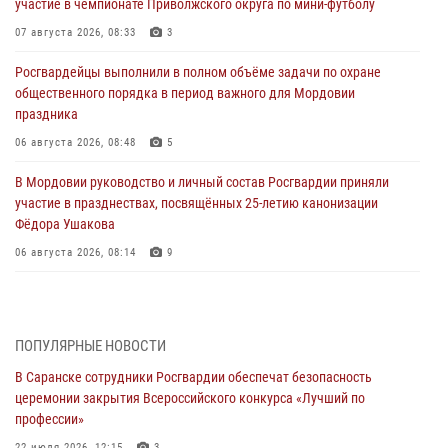
участие в чемпионате Приволжского округа по мини-футболу
07 августа 2026, 08:33
3
Росгвардейцы выполнили в полном объёме задачи по охране
общественного порядка в период важного для Мордовии
праздника
06 августа 2026, 08:48
5
В Мордовии руководство и личный состав Росгвардии приняли
участие в празднествах, посвящённых 25-летию канонизации
Фёдора Ушакова
06 августа 2026, 08:14
9
В Саранске сотрудники Росгвардии задержали дебошира,
повредившего имущество в кафе
06 августа 2026, 07:03
ПОПУЛЯРНЫЕ НОВОСТИ
В Саранске сотрудники Росгвардии обеспечат безопасность
В Саранске по обращению жителей правоохранители отреагировали
церемонии закрытия Всероссийского конкурса «Лучший по
незамедлительно
профессии»
05 августа 2026, 15:04
22 июля 2026, 12:15
3