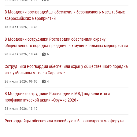
В Саранске сотрудники Росгвардии задержали мужчину,
В Мордовии росгвардейцы обеспечили безопасность масштабных
подозреваемого в причинении телесных повреждений супруге
всероссийских мероприятий
05 августа 2026, 12:34
13 июля 2026, 13:48
Росгвардейцы обеспечили общественную безопасность во время
В Мордовии сотрудники Росгвардии обеспечили охрану
проведения масштабного праздника в Темникове
общественного порядка праздничных муниципальных мероприятий
05 августа 2026, 09:04
4
20 июля 2026, 10:44
6
Помощь из Мордовии защитникам Отечества: центр лицензионно-
Сотрудники Росгвардии обеспечили охрану общественного порядка
разрешительной работы передал очередную партию вооружения в
на футбольном матче в Саранске
зону СВО
26 июля 2026, 06:00
4
04 августа 2026, 11:13
3
В Мордовии сотрудники Росгвардии и МВД подвели итоги
профилактической акции «Оружие‑2026»
23 июля 2026, 13:10
Росгвардейцы обеспечили спокойную и безопасную атмосферу на
праздничных мероприятиях в Мордовии
27 июля 2026, 10:45
4