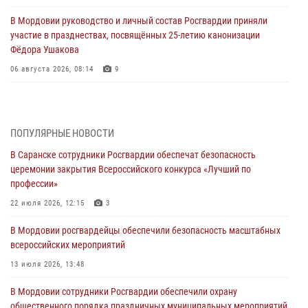
В Мордовии руководство и личный состав Росгвардии приняли
участие в празднествах, посвящённых 25-летию канонизации
Фёдора Ушакова
06 августа 2026, 08:14
9
В Саранске сотрудники Росгвардии задержали дебошира,
повредившего имущество в кафе
06 августа 2026, 07:03
ПОПУЛЯРНЫЕ НОВОСТИ
В Саранске сотрудники Росгвардии обеспечат безопасность
В Саранске по обращению жителей правоохранители отреагировали
церемонии закрытия Всероссийского конкурса «Лучший по
незамедлительно
профессии»
05 августа 2026, 15:04
22 июля 2026, 12:15
3
В Саранске сотрудники Росгвардии задержали мужчину,
В Мордовии росгвардейцы обеспечили безопасность масштабных
подозреваемого в причинении телесных повреждений супруге
всероссийских мероприятий
05 августа 2026, 12:34
13 июля 2026, 13:48
Росгвардейцы обеспечили общественную безопасность во время
В Мордовии сотрудники Росгвардии обеспечили охрану
проведения масштабного праздника в Темникове
общественного порядка праздничных муниципальных мероприятий