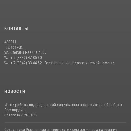
принял участие в просветительской лекции
24 июля 2026, 13:00
3
В Мордовии отметили День ВМФ: торжества прошли при
КОНТАКТЫ
содействии сотрудников Росгвардии
27 июля 2026, 12:00
2
430011
г. Саранск,
Сотрудники Росгвардии обеспечили безопасность Всероссийского
ул. Степана Разина д. 37
конкурса профмастерства в Саранске
+ 7 (8342) 47-85-30
+ 7 (8342) 33-44-52 - Горячая линия психологической помощи
23 июля 2026, 11:54
4
НОВОСТИ
Итоги работы подразделений лицензионно-разрешительной работы
Росгварди...
07 августа 2026, 10:53
Сотрудники Росгвардии задержали жителя региона за нанесение