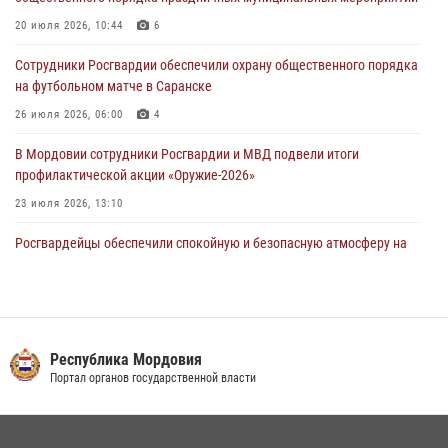
05 августа 2026, 09:04
4
20 июля 2026, 10:44
6
Помощь из Мордовии защитникам Отечества: центр лицензионно-
Сотрудники Росгвардии обеспечили охрану общественного порядка
разрешительной работы передал очередную партию вооружения в
на футбольном матче в Саранске
зону СВО
26 июля 2026, 06:00
4
04 августа 2026, 11:13
3
В Мордовии сотрудники Росгвардии и МВД подвели итоги
профилактической акции «Оружие‑2026»
23 июля 2026, 13:10
Росгвардейцы обеспечили спокойную и безопасную атмосферу на
праздничных мероприятиях в Мордовии
27 июля 2026, 10:45
4
Сотрудники Управления Росгвардии по Республике Мордовия
обеспечили безопасность на футбольных мероприятиях: от
Республика Мордовия
регионального турнира до Суперкубка России
Портал органов государственной власти
21 июля 2026, 11:10
2
Личный состав Управления Росгвардии по Республике Мордовия