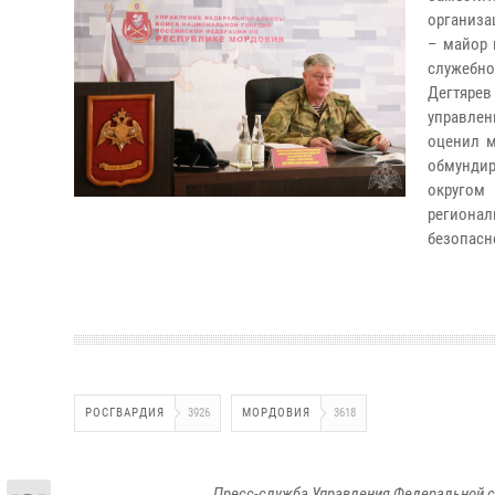
организа
– майор 
служебн
Дегтярев
управлен
оценил м
обмунди
округом
регионал
безопасн
РОСГВАРДИЯ
3926
МОРДОВИЯ
3618
Пресс-служба Управления Федеральной с