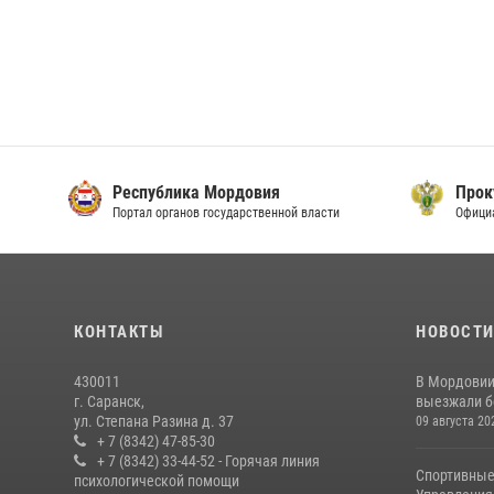
Республика Мордовия
Прок
Портал органов государственной власти
Офици
КОНТАКТЫ
НОВОСТ
430011
В Мордовии
г. Саранск,
выезжали бо
ул. Степана Разина д. 37
09 августа 20
+ 7 (8342) 47-85-30
+ 7 (8342) 33-44-52 - Горячая линия
Спортивные
психологической помощи