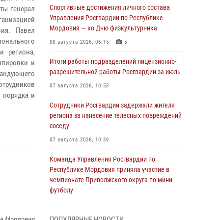
Спортивные достижения личного состава
ты генерал
Управления Росгвардии по Республике
ганизацией
Мордовия — ко Дню физкультурника
вия. Павел
ионального
08 августа 2026, 06:15
5
и региона,
Итоги работы подразделений лицензионно-
ипировки и
разрешительной работы Росгвардии за июль
мандующего
трудников
07 августа 2026, 10:53
 порядка и
Сотрудники Росгвардии задержали жителя
региона за нанесение телесных повреждений
соседу
07 августа 2026, 10:39
Команда Управления Росгвардии по
Республике Мордовия приняла участие в
чемпионате Приволжского округа по мини-
футболу
07 августа 2026, 08:33
3
ке Мордовия
ПОПУЛЯРНЫЕ НОВОСТИ