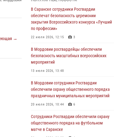
Росгвардейцы выполнили в полном объёме
задачи по охране общественного порядка в
В Саранске сотрудники Росгвардии
период важного для Мордовии праздника
обеспечат безопасность церемонии
закрытия Всероссийского конкурса «Лучший
06 августа 2026, 08:48
5
по профессии»
В Мордовии руководство и личный состав
22 июля 2026, 12:15
3
ующая →
Росгвардии приняли участие в празднествах,
посвящённых 25-летию канонизации Фёдора
В Мордовии росгвардейцы обеспечили
Ушакова
безопасность масштабных всероссийских
мероприятий
06 августа 2026, 08:14
9
13 июля 2026, 13:48
В Саранске сотрудники Росгвардии
задержали дебошира, повредившего
В Мордовии сотрудники Росгвардии
имущество в кафе
обеспечили охрану общественного порядка
праздничных муниципальных мероприятий
06 августа 2026, 07:03
20 июля 2026, 10:44
6
В Саранске по обращению жителей
правоохранители отреагировали
Сотрудники Росгвардии обеспечили охрану
незамедлительно
общественного порядка на футбольном
матче в Саранске
05 августа 2026, 15:04