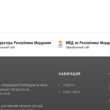
уратура Республики Мордовия
МВД по Республике Морд
альный сайт
Официальный сайт
И
НАВИГАЦИЯ
 сотрудники Росгвардии за июль
Новости
льше 130 раз по си...
Карта сайта
26, 06:00
 достижения личного состава