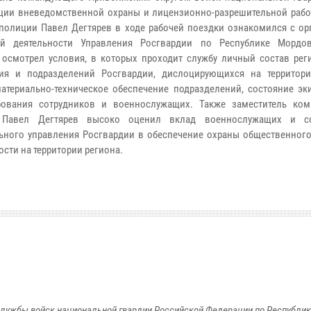
ции вневедомственной охраны и лицензионно-разрешительной рабо
полиции Павел Дегтярев в ходе рабочей поездки ознакомился с ор
ой деятельности Управления Росгвардии по Республике Мордо
 осмотрел условия, в которых проходит службу личный состав рег
ия и подразделений Росгвардии, дислоцирующихся на территори
атериально-техническое обеспечение подразделений, состояние эк
рования сотрудников и военнослужащих. Также заместитель ко
 Павел Дегтярев высоко оценил вклад военнослужащих и со
ьного управления Росгвардии в обеспечение охраны общественного
ости на территории региона.
лужбы войск национальной гвардии Российской Федерации по Республи