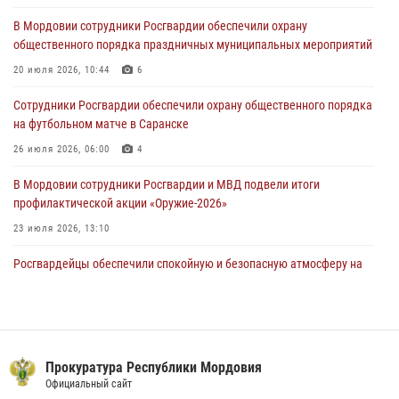
допущено
В Мордовии сотрудники Росгвардии обеспечили охрану
03 августа 2026, 07:40
3
общественного порядка праздничных муниципальных мероприятий
В Мордовии подведены итоги работы подразделений лицензионно-
20 июля 2026, 10:44
6
разрешительной работы за неделю
Сотрудники Росгвардии обеспечили охрану общественного порядка
02 августа 2026, 06:31
на футбольном матче в Саранске
26 июля 2026, 06:00
4
В Мордовии сотрудники Росгвардии и МВД подвели итоги
профилактической акции «Оружие‑2026»
23 июля 2026, 13:10
Росгвардейцы обеспечили спокойную и безопасную атмосферу на
праздничных мероприятиях в Мордовии
27 июля 2026, 10:45
4
Сотрудники Управления Росгвардии по Республике Мордовия
обеспечили безопасность на футбольных мероприятиях: от
Прокуратура Республики Мордовия
регионального турнира до Суперкубка России
Официальный сайт