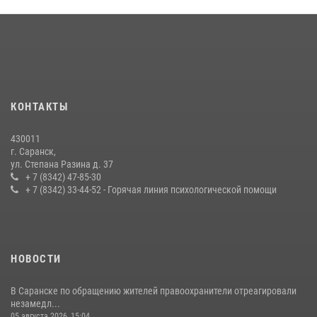
21 июля 2026, 11:10
2
Личный состав Управления Росгвардии по Республике Мордовия
принял участие в просветительской лекции
24 июля 2026, 13:00
3
В Мордовии отметили День ВМФ: торжества прошли при
КОНТАКТЫ
содействии сотрудников Росгвардии
27 июля 2026, 12:00
2
430011
г. Саранск,
Сотрудники Росгвардии обеспечили безопасность Всероссийского
ул. Степана Разина д. 37
конкурса профмастерства в Саранске
+ 7 (8342) 47-85-30
+ 7 (8342) 33-44-52 - Горячая линия психологической помощи
23 июля 2026, 11:54
4
НОВОСТИ
В Саранске по обращению жителей правоохранители отреагировали
незамедл...
05 августа 2026, 15:04