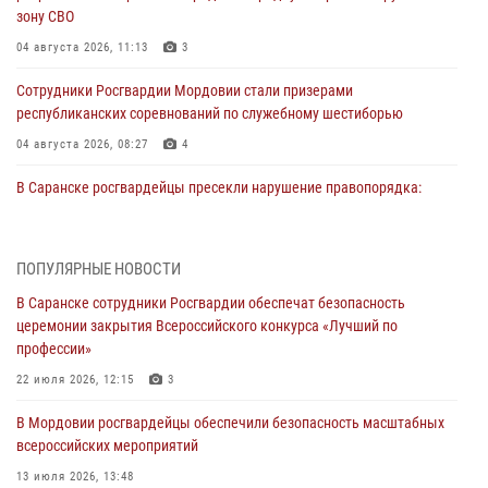
зону СВО
04 августа 2026, 11:13
3
Сотрудники Росгвардии Мордовии стали призерами
республиканских соревнований по служебному шестиборью
04 августа 2026, 08:27
4
В Саранске росгвардейцы пресекли нарушение правопорядка:
«отдых» на лавочке закончился в отделе полиции
04 августа 2026, 07:06
ПОПУЛЯРНЫЕ НОВОСТИ
В Саранске сотрудники Росгвардии задержали гражданина за
В Саранске сотрудники Росгвардии обеспечат безопасность
нанесение побоев
церемонии закрытия Всероссийского конкурса «Лучший по
03 августа 2026, 08:58
профессии»
Сотрудники Росгвардии обеспечили безопасность празднования 98-
22 июля 2026, 12:15
3
летия Торбеевского и Ковылкинского районов Мордовии
В Мордовии росгвардейцы обеспечили безопасность масштабных
03 августа 2026, 08:32
5
всероссийских мероприятий
В Мордовии отметили День ВДВ: нарушений правопорядка не
13 июля 2026, 13:48