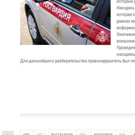
который 
Находясь
которая 
рамках м
информац
Экипажем
внешними
Проведен
находивш
Для дальнейшего разбирательства правонарушитель был пе
ОВО
1697
РОСГВАРДИЯ
3926
МОРДОВИЯ
3618