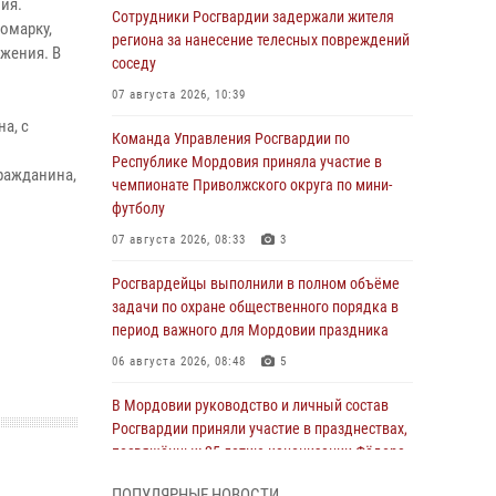
ия.
Сотрудники Росгвардии задержали жителя
омарку,
региона за нанесение телесных повреждений
жения. В
соседу
07 августа 2026, 10:39
а, с
Команда Управления Росгвардии по
Республике Мордовия приняла участие в
ражданина,
чемпионате Приволжского округа по мини-
футболу
07 августа 2026, 08:33
3
Росгвардейцы выполнили в полном объёме
задачи по охране общественного порядка в
период важного для Мордовии праздника
06 августа 2026, 08:48
5
В Мордовии руководство и личный состав
Росгвардии приняли участие в празднествах,
посвящённых 25-летию канонизации Фёдора
Ушакова
ПОПУЛЯРНЫЕ НОВОСТИ