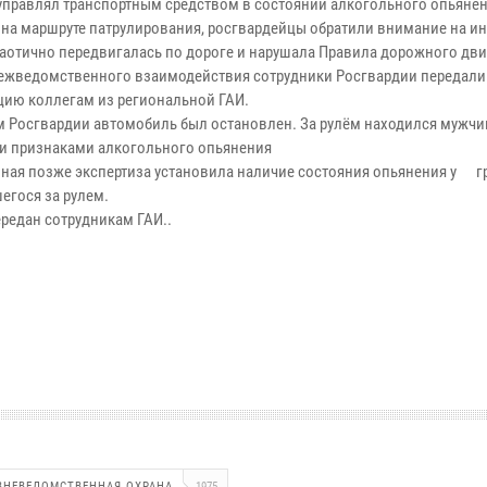
управлял транспортным средством в состоянии алкогольного опьянен
 на маршруте патрулирования, росгвардейцы обратили внимание на ин
хаотично передвигалась по дороге и нарушала Правила дорожного дви
ежведомственного взаимодействия сотрудники Росгвардии передали
ию коллегам из региональной ГАИ.
 Росгвардии автомобиль был остановлен. За рулём находился мужчин
 признаками алкогольного опьянения
ная позже экспертиза установила наличие состояния опьянения у г
егося за рулем.
редан сотрудникам ГАИ..
ВНЕВЕДОМСТВЕННАЯ ОХРАНА
1975