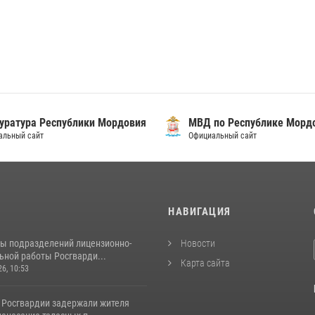
уратура Республики Мордовия
МВД по Республике Морд
альный сайт
Официальный сайт
И
НАВИГАЦИЯ
ты подразделений лицензионно-
Новости
ьной работы Росгварди...
Карта сайта
26, 10:53
 Росгвардии задержали жителя