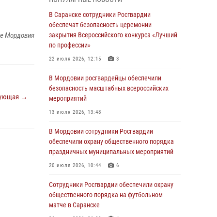
06 августа 2026, 08:14
9
В Саранске сотрудники Росгвардии
В Саранске сотрудники Росгвардии
обеспечат безопасность церемонии
задержали дебошира, повредившего
ке Мордовия
закрытия Всероссийского конкурса «Лучший
имущество в кафе
по профессии»
06 августа 2026, 07:03
22 июля 2026, 12:15
3
В Саранске по обращению жителей
В Мордовии росгвардейцы обеспечили
правоохранители отреагировали
безопасность масштабных всероссийских
ующая →
незамедлительно
мероприятий
05 августа 2026, 15:04
13 июля 2026, 13:48
В Саранске сотрудники Росгвардии
В Мордовии сотрудники Росгвардии
задержали мужчину, подозреваемого в
обеспечили охрану общественного порядка
причинении телесных повреждений супруге
праздничных муниципальных мероприятий
05 августа 2026, 12:34
20 июля 2026, 10:44
6
Росгвардейцы обеспечили общественную
Сотрудники Росгвардии обеспечили охрану
безопасность во время проведения
общественного порядка на футбольном
масштабного праздника в Темникове
матче в Саранске