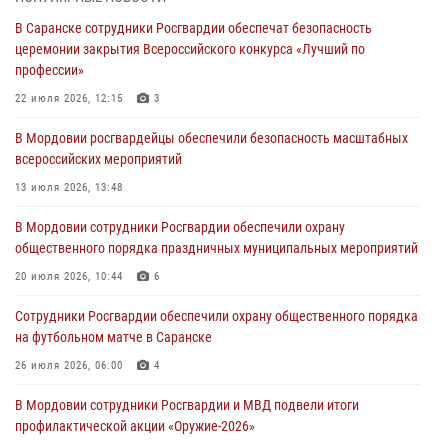
В Саранске сотрудники Росгвардии обеспечат безопасность
Помощь из Мордовии защитникам Отечества: центр лицензионно-
церемонии закрытия Всероссийского конкурса «Лучший по
разрешительной работы передал очередную партию вооружения в
профессии»
зону СВО
22 июля 2026, 12:15
3
04 августа 2026, 11:13
3
В Мордовии росгвардейцы обеспечили безопасность масштабных
Сотрудники Росгвардии Мордовии стали призерами
всероссийских мероприятий
республиканских соревнований по служебному шестиборью
13 июля 2026, 13:48
04 августа 2026, 08:27
4
В Мордовии сотрудники Росгвардии обеспечили охрану
В Саранске росгвардейцы пресекли нарушение правопорядка:
общественного порядка праздничных муниципальных мероприятий
«отдых» на лавочке закончился в отделе полиции
20 июля 2026, 10:44
6
04 августа 2026, 07:06
Сотрудники Росгвардии обеспечили охрану общественного порядка
В Саранске сотрудники Росгвардии задержали гражданина за
на футбольном матче в Саранске
нанесение побоев
26 июля 2026, 06:00
4
03 августа 2026, 08:58
В Мордовии сотрудники Росгвардии и МВД подвели итоги
профилактической акции «Оружие‑2026»