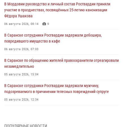
В Мордовии руководство и личный состав Росгвардии приняли
участие в празднествах, посвящённых 25-летию канонизации
Фёдора Ушакова
06 августа 2026, 08:14
9
В Саранске сотрудники Росгвардии задержали дебошира,
повредившего имущество в кафе
06 августа 2026, 07:03
В Саранске по обращению жителей правоохранители отреагировали
незамедлительно
05 августа 2026, 15:04
В Саранске сотрудники Росгвардии задержали мужчину,
подозреваемого в причинении телесных повреждений супруге
05 августа 2026, 12:34
Росгвардейцы обеспечили общественную безопасность во время
проведения масштабного праздника в Темникове
05 августа 2026, 09:04
4
ПОПУЛЯРНЫЕ НОВОСТИ