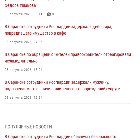
Фёдора Ушакова
06 августа 2026, 08:14
9
В Саранске сотрудники Росгвардии задержали дебошира,
повредившего имущество в кафе
06 августа 2026, 07:03
В Саранске по обращению жителей правоохранители отреагировали
незамедлительно
05 августа 2026, 15:04
В Саранске сотрудники Росгвардии задержали мужчину,
подозреваемого в причинении телесных повреждений супруге
05 августа 2026, 12:34
Росгвардейцы обеспечили общественную безопасность во время
проведения масштабного праздника в Темникове
05 августа 2026, 09:04
4
ПОПУЛЯРНЫЕ НОВОСТИ
В Саранске сотрудники Росгвардии обеспечат безопасность
Помощь из Мордовии защитникам Отечества: центр лицензионно-