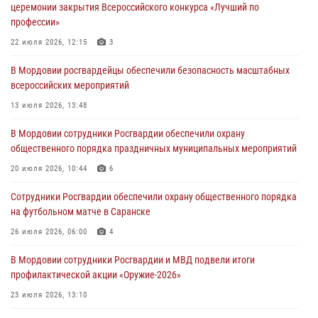
церемонии закрытия Всероссийского конкурса «Лучший по
разрешительной работы передал очередную партию вооружения в
профессии»
зону СВО
22 июля 2026, 12:15
3
04 августа 2026, 11:13
3
В Мордовии росгвардейцы обеспечили безопасность масштабных
Сотрудники Росгвардии Мордовии стали призерами
всероссийских мероприятий
республиканских соревнований по служебному шестиборью
13 июля 2026, 13:48
04 августа 2026, 08:27
4
В Мордовии сотрудники Росгвардии обеспечили охрану
В Саранске росгвардейцы пресекли нарушение правопорядка:
общественного порядка праздничных муниципальных мероприятий
«отдых» на лавочке закончился в отделе полиции
20 июля 2026, 10:44
6
04 августа 2026, 07:06
Сотрудники Росгвардии обеспечили охрану общественного порядка
В Саранске сотрудники Росгвардии задержали гражданина за
на футбольном матче в Саранске
нанесение побоев
26 июля 2026, 06:00
4
03 августа 2026, 08:58
В Мордовии сотрудники Росгвардии и МВД подвели итоги
профилактической акции «Оружие‑2026»
23 июля 2026, 13:10