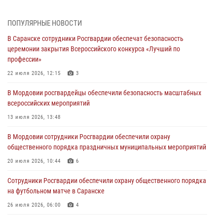
проведения масштабного праздника в Темникове
05 августа 2026, 09:04
4
ПОПУЛЯРНЫЕ НОВОСТИ
В Саранске сотрудники Росгвардии обеспечат безопасность
Помощь из Мордовии защитникам Отечества: центр лицензионно-
церемонии закрытия Всероссийского конкурса «Лучший по
разрешительной работы передал очередную партию вооружения в
профессии»
зону СВО
22 июля 2026, 12:15
3
04 августа 2026, 11:13
3
В Мордовии росгвардейцы обеспечили безопасность масштабных
Сотрудники Росгвардии Мордовии стали призерами
всероссийских мероприятий
республиканских соревнований по служебному шестиборью
13 июля 2026, 13:48
04 августа 2026, 08:27
4
В Мордовии сотрудники Росгвардии обеспечили охрану
В Саранске росгвардейцы пресекли нарушение правопорядка:
общественного порядка праздничных муниципальных мероприятий
«отдых» на лавочке закончился в отделе полиции
20 июля 2026, 10:44
6
04 августа 2026, 07:06
Сотрудники Росгвардии обеспечили охрану общественного порядка
В Саранске сотрудники Росгвардии задержали гражданина за
на футбольном матче в Саранске
нанесение побоев
26 июля 2026, 06:00
4
03 августа 2026, 08:58