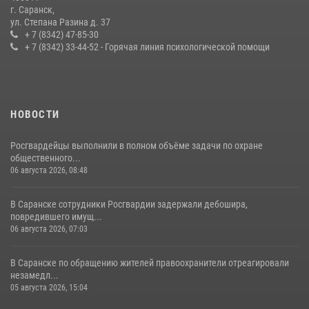
г. Саранск,
Сотрудники Росгвардии обеспечили безопасность Всероссийского
ул. Степана Разина д. 37
конкурса профмастерства в Саранске
+ 7 (8342) 47-85-30
+ 7 (8342) 33-44-52 - Горячая линия психологической помощи
23 июля 2026, 11:54
4
НОВОСТИ
Росгвардейцы выполнили в полном объёме задачи по охране
общественного...
06 августа 2026, 08:48
В Саранске сотрудники Росгвардии задержали дебошира,
повредившего имущ...
06 августа 2026, 07:03
В Саранске по обращению жителей правоохранители отреагировали
незамедл...
05 августа 2026, 15:04