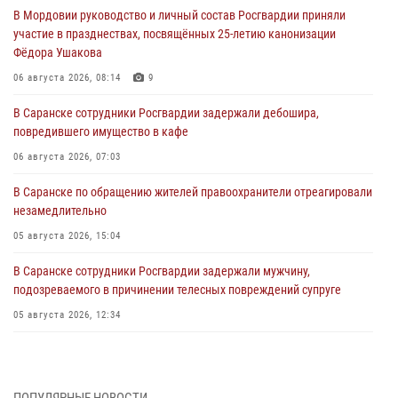
В Мордовии руководство и личный состав Росгвардии приняли
участие в празднествах, посвящённых 25-летию канонизации
Фёдора Ушакова
06 августа 2026, 08:14
9
В Саранске сотрудники Росгвардии задержали дебошира,
повредившего имущество в кафе
06 августа 2026, 07:03
В Саранске по обращению жителей правоохранители отреагировали
незамедлительно
05 августа 2026, 15:04
В Саранске сотрудники Росгвардии задержали мужчину,
подозреваемого в причинении телесных повреждений супруге
05 августа 2026, 12:34
Росгвардейцы обеспечили общественную безопасность во время
проведения масштабного праздника в Темникове
05 августа 2026, 09:04
4
ПОПУЛЯРНЫЕ НОВОСТИ