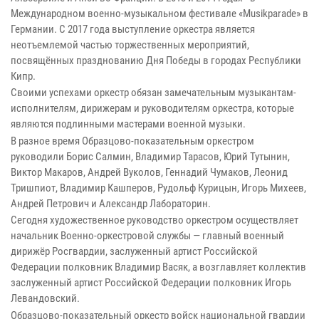
Международном военно-музыкальном фестивале «Musikparade» в
Германии. С 2017 года выступление оркестра является
неотъемлемой частью торжественных мероприятий,
посвящённых празднованию Дня Победы в городах Республики
Кипр.
Своими успехами оркестр обязан замечательным музыкантам-
исполнителям, дирижерам и руководителям оркестра, которые
являются подлинными мастерами военной музыки.
В разное время Образцово-показательным оркестром
руководили Борис Салмин, Владимир Тарасов, Юрий Тутынин,
Виктор Макаров, Андрей Вуколов, Геннадий Чумаков, Леонид
Тришпиот, Владимир Кашперов, Рудольф Курицын, Игорь Михеев,
Андрей Петрович и Александр Лабораторин.
Сегодня художественное руководство оркестром осуществляет
начальник Военно-оркестровой службы — главный военный
дирижёр Росгвардии, заслуженный артист Российской
Федерации полковник Владимир Васяк, а возглавляет коллектив
заслуженный артист Российской Федерации полковник Игорь
Левандовский.
Образцово-показательный оркестр войск национальной гвардии