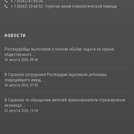
+ 7 (8342) 47-85-30
+ 7 (8342) 33-44-52 - Горячая линия психологической помощи
23 июля 2026, 11:54
4
НОВОСТИ
Росгвардейцы выполнили в полном объёме задачи по охране
общественного...
06 августа 2026, 08:48
В Саранске сотрудники Росгвардии задержали дебошира,
повредившего имущ...
06 августа 2026, 07:03
В Саранске по обращению жителей правоохранители отреагировали
незамедл...
05 августа 2026, 15:04