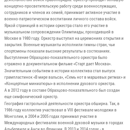
концертно-просветительскую работу среди военнослужащих,
сотрудников и членов их семей, принимает активное участие в
военно-патриотическом воспитании личного состава войск.
Яркой страницей в истории оркестра стало его участие в
музыкальном сопровождении Олимпиады, проходившей в
Москве в 1980 году. Оркестр выступил на церемониях открытия и
закрытия. Военные музыканты исполнили гимны стран, чьи
спортсмены показали высокие результаты в состязаниях.
Выступление Образцово-показательного оркестра было
отражено в документальном фильме «Старт дает Москва».
Значительным событием в истории коллектива стал выпуск
грампластинок «В мире вальса», «Семь нот в маршевых ритмах» и
«Концертные миниатюры» в исполнении духового оркестра.
А в 2012 году в составе Образцово-показательного был создан
еще симфонический оркестр.
География гастрольной деятельности оркестра обширна. Так, в
1986 году коллектив участвовал в VIII фестивале молодежи в
Монголии, в 2004 и 2005 годах принимал участие в
Международных фестивалях военной духовой музыки в городах
Альбервиле и Анси во Франции. В 2013 и 2014 годах - в