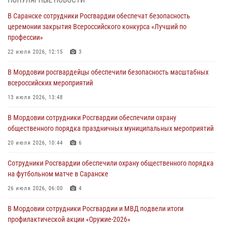
В Саранске сотрудники Росгвардии обеспечат безопасность
Помощь из Мордовии защитникам Отечества: центр лицензионно-
церемонии закрытия Всероссийского конкурса «Лучший по
разрешительной работы передал очередную партию вооружения в
профессии»
зону СВО
22 июля 2026, 12:15
3
04 августа 2026, 11:13
3
В Мордовии росгвардейцы обеспечили безопасность масштабных
Сотрудники Росгвардии Мордовии стали призерами
всероссийских мероприятий
республиканских соревнований по служебному шестиборью
13 июля 2026, 13:48
04 августа 2026, 08:27
4
В Мордовии сотрудники Росгвардии обеспечили охрану
В Саранске росгвардейцы пресекли нарушение правопорядка:
общественного порядка праздничных муниципальных мероприятий
«отдых» на лавочке закончился в отделе полиции
20 июля 2026, 10:44
6
04 августа 2026, 07:06
Сотрудники Росгвардии обеспечили охрану общественного порядка
В Саранске сотрудники Росгвардии задержали гражданина за
на футбольном матче в Саранске
нанесение побоев
26 июля 2026, 06:00
4
03 августа 2026, 08:58
В Мордовии сотрудники Росгвардии и МВД подвели итоги
профилактической акции «Оружие‑2026»