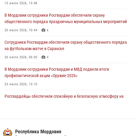
13 июля 2026, 13:48
В Саранске по обращению жителей правоохранители отреагировали
В Мордовии сотрудники Росгвардии обеспечили охрану
незамедлительно
общественного порядка праздничных муниципальных мероприятий
05 августа 2026, 15:04
20 июля 2026, 10:44
6
В Саранске сотрудники Росгвардии задержали мужчину,
Сотрудники Росгвардии обеспечили охрану общественного порядка
подозреваемого в причинении телесных повреждений супруге
на футбольном матче в Саранске
05 августа 2026, 12:34
26 июля 2026, 06:00
4
В Мордовии сотрудники Росгвардии и МВД подвели итоги
профилактической акции «Оружие‑2026»
23 июля 2026, 13:10
Росгвардейцы обеспечили спокойную и безопасную атмосферу на
праздничных мероприятиях в Мордовии
27 июля 2026, 10:45
4
Сотрудники Управления Росгвардии по Республике Мордовия
обеспечили безопасность на футбольных мероприятиях: от
Республика Мордовия