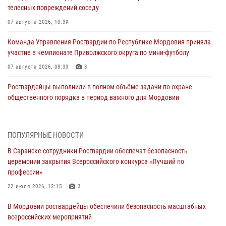
телесных повреждений соседу
07 августа 2026, 10:39
Команда Управления Росгвардии по Республике Мордовия приняла
участие в чемпионате Приволжского округа по мини-футболу
07 августа 2026, 08:33
3
Росгвардейцы выполнили в полном объёме задачи по охране
общественного порядка в период важного для Мордовии
праздника
06 августа 2026, 08:48
5
ПОПУЛЯРНЫЕ НОВОСТИ
В Мордовии руководство и личный состав Росгвардии приняли
В Саранске сотрудники Росгвардии обеспечат безопасность
участие в празднествах, посвящённых 25-летию канонизации
церемонии закрытия Всероссийского конкурса «Лучший по
Фёдора Ушакова
профессии»
06 августа 2026, 08:14
9
22 июля 2026, 12:15
3
В Саранске сотрудники Росгвардии задержали дебошира,
В Мордовии росгвардейцы обеспечили безопасность масштабных
повредившего имущество в кафе
всероссийских мероприятий
06 августа 2026, 07:03