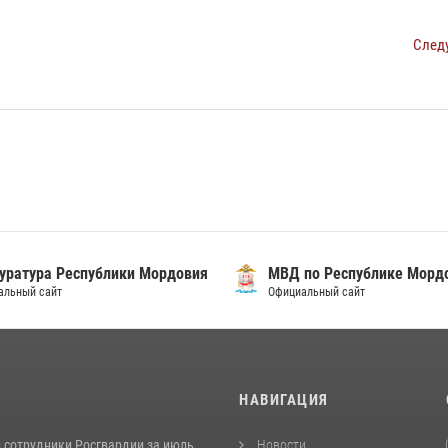
След
уратура Республики Мордовия
МВД по Республике Морд
альный сайт
Официальный сайт
И
НАВИГАЦИЯ
 сотрудники Росгвардии за июль
Новости