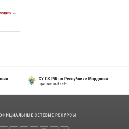
просветительской лекции
24 июля 2026, 13:00
3
ующая →
В Мордовии отметили День ВМФ: торжества
прошли при содействии сотрудников
Росгвардии
27 июля 2026, 12:00
2
Сотрудники Росгвардии обеспечили
безопасность Всероссийского конкурса
профмастерства в Саранске
23 июля 2026, 11:54
4
овия
СУ СК РФ по Республике Мордовия
Официальный сайт
ОФИЦИАЛЬНЫЕ СЕТЕВЫЕ РЕСУРСЫ