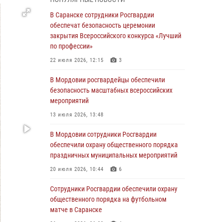
В Мордовии руководство и личный состав
В Саранске сотрудники Росгвардии
Росгвардии приняли участие в празднествах,
обеспечат безопасность церемонии
посвящённых 25-летию канонизации Фёдора
закрытия Всероссийского конкурса «Лучший
Ушакова
по профессии»
06 августа 2026, 08:14
9
22 июля 2026, 12:15
3
В Саранске сотрудники Росгвардии
В Мордовии росгвардейцы обеспечили
задержали дебошира, повредившего
безопасность масштабных всероссийских
имущество в кафе
мероприятий
06 августа 2026, 07:03
13 июля 2026, 13:48
В Саранске по обращению жителей
В Мордовии сотрудники Росгвардии
правоохранители отреагировали
обеспечили охрану общественного порядка
незамедлительно
праздничных муниципальных мероприятий
05 августа 2026, 15:04
20 июля 2026, 10:44
6
В Саранске сотрудники Росгвардии
Сотрудники Росгвардии обеспечили охрану
задержали мужчину, подозреваемого в
общественного порядка на футбольном
причинении телесных повреждений супруге
матче в Саранске