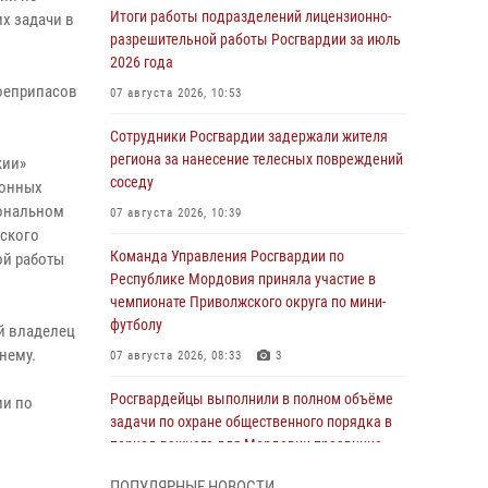
Итоги работы подразделений лицензионно-
х задачи в
разрешительной работы Росгвардии за июль
2026 года
боеприпасов
07 августа 2026, 10:53
Сотрудники Росгвардии задержали жителя
региона за нанесение телесных повреждений
жии»
соседу
конных
иональном
07 августа 2026, 10:39
нского
Команда Управления Росгвардии по
ой работы
Республике Мордовия приняла участие в
чемпионате Приволжского округа по мини-
футболу
й владелец
 нему.
07 августа 2026, 08:33
3
Росгвардейцы выполнили в полном объёме
ии по
задачи по охране общественного порядка в
период важного для Мордовии праздника
06 августа 2026, 08:48
5
ПОПУЛЯРНЫЕ НОВОСТИ