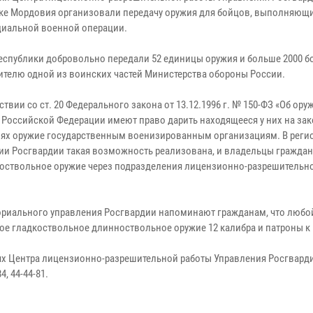
ке Мордовия организовали передачу оружия для бойцов, выполняющи
циальной военной операции.
еспублики добровольно передали 52 единицы оружия и больше 2000 
ителю одной из воинских частей Министерства обороны России.
ствии со ст. 20 Федерального закона от 13.12.1996 г. № 150-ФЗ «Об ору
 Российской Федерации имеют право дарить находящееся у них на за
ях оружие государственным военизированным организациям. В рег
ии Росгвардии такая возможность реализована, и владельцы гражда
ноствольное оружие через подразделения лицензионно-разрешительн
риального управления Росгвардии напоминают гражданам, что любо
ое гладкоствольное длинноствольное оружие 12 калибра и патроны к
х Центра лицензионно-разрешительной работы Управления Росгвард
, 44-44-81.