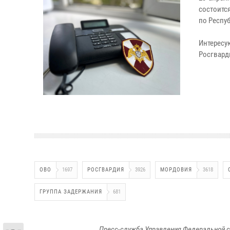
состоитс
по Респу
Интерес
Росгварди
ОВО
1697
РОСГВАРДИЯ
3926
МОРДОВИЯ
3618
ГРУППА ЗАДЕРЖАНИЯ
681
Пресс-служба Управления Федеральной с