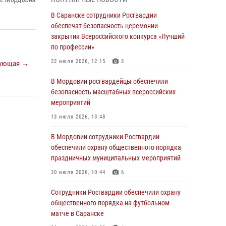
В Мордовии руководство и личный состав
В Саранске сотрудники Росгвардии
Росгвардии приняли участие в празднествах,
обеспечат безопасность церемонии
посвящённых 25-летию канонизации Фёдора
закрытия Всероссийского конкурса «Лучший
Ушакова
по профессии»
06 августа 2026, 08:14
9
22 июля 2026, 12:15
3
ующая →
В Саранске сотрудники Росгвардии
В Мордовии росгвардейцы обеспечили
задержали дебошира, повредившего
безопасность масштабных всероссийских
имущество в кафе
мероприятий
06 августа 2026, 07:03
13 июля 2026, 13:48
В Саранске по обращению жителей
В Мордовии сотрудники Росгвардии
правоохранители отреагировали
обеспечили охрану общественного порядка
незамедлительно
праздничных муниципальных мероприятий
05 августа 2026, 15:04
20 июля 2026, 10:44
6
В Саранске сотрудники Росгвардии
Сотрудники Росгвардии обеспечили охрану
задержали мужчину, подозреваемого в
общественного порядка на футбольном
причинении телесных повреждений супруге
матче в Саранске