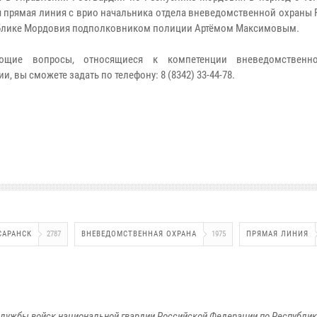
я прямая линия с врио начальника отдела вневедомственной охраны
блике Мордовия подполковником полиции Артёмом Максимовым.
ующие вопросы, относящиеся к компетенции вневедомственн
и, вы сможете задать по телефону: 8 (8342) 33-44-78.
САРАНСК
2787
ВНЕВЕДОМСТВЕННАЯ ОХРАНА
1975
ПРЯМАЯ ЛИНИЯ
лужбы войск национальной гвардии Российской Федерации по Республи