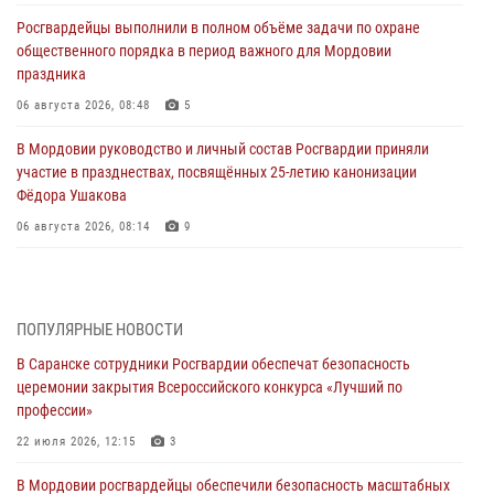
Росгвардейцы выполнили в полном объёме задачи по охране
общественного порядка в период важного для Мордовии
праздника
06 августа 2026, 08:48
5
В Мордовии руководство и личный состав Росгвардии приняли
участие в празднествах, посвящённых 25-летию канонизации
Фёдора Ушакова
06 августа 2026, 08:14
9
В Саранске сотрудники Росгвардии задержали дебошира,
повредившего имущество в кафе
06 августа 2026, 07:03
ПОПУЛЯРНЫЕ НОВОСТИ
В Саранске сотрудники Росгвардии обеспечат безопасность
В Саранске по обращению жителей правоохранители отреагировали
церемонии закрытия Всероссийского конкурса «Лучший по
незамедлительно
профессии»
05 августа 2026, 15:04
22 июля 2026, 12:15
3
В Саранске сотрудники Росгвардии задержали мужчину,
В Мордовии росгвардейцы обеспечили безопасность масштабных
подозреваемого в причинении телесных повреждений супруге