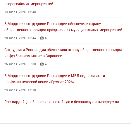
всероссийских мероприятий
05 августа 2026, 12:34
13 июля 2026, 13:48
Росгвардейцы обеспечили общественную безопасность во время
В Мордовии сотрудники Росгвардии обеспечили охрану
проведения масштабного праздника в Темникове
общественного порядка праздничных муниципальных мероприятий
05 августа 2026, 09:04
4
20 июля 2026, 10:44
6
Помощь из Мордовии защитникам Отечества: центр лицензионно-
Сотрудники Росгвардии обеспечили охрану общественного порядка
разрешительной работы передал очередную партию вооружения в
на футбольном матче в Саранске
зону СВО
26 июля 2026, 06:00
4
04 августа 2026, 11:13
3
В Мордовии сотрудники Росгвардии и МВД подвели итоги
профилактической акции «Оружие‑2026»
23 июля 2026, 13:10
Росгвардейцы обеспечили спокойную и безопасную атмосферу на
праздничных мероприятиях в Мордовии
27 июля 2026, 10:45
4
Сотрудники Управления Росгвардии по Республике Мордовия