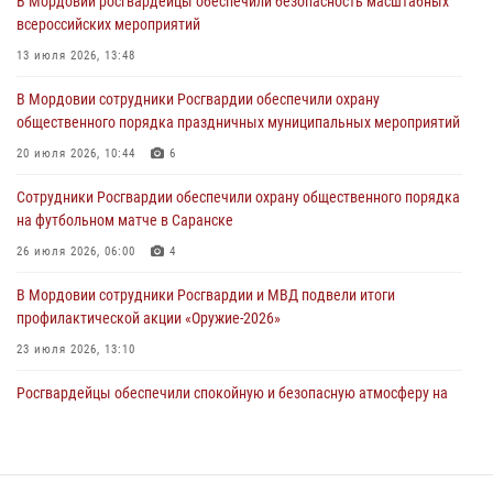
В Мордовии росгвардейцы обеспечили безопасность масштабных
повредившего имущество в кафе
всероссийских мероприятий
06 августа 2026, 07:03
13 июля 2026, 13:48
В Саранске по обращению жителей правоохранители отреагировали
В Мордовии сотрудники Росгвардии обеспечили охрану
незамедлительно
общественного порядка праздничных муниципальных мероприятий
05 августа 2026, 15:04
20 июля 2026, 10:44
6
В Саранске сотрудники Росгвардии задержали мужчину,
Сотрудники Росгвардии обеспечили охрану общественного порядка
подозреваемого в причинении телесных повреждений супруге
на футбольном матче в Саранске
05 августа 2026, 12:34
26 июля 2026, 06:00
4
В Мордовии сотрудники Росгвардии и МВД подвели итоги
профилактической акции «Оружие‑2026»
23 июля 2026, 13:10
Росгвардейцы обеспечили спокойную и безопасную атмосферу на
праздничных мероприятиях в Мордовии
27 июля 2026, 10:45
4
Сотрудники Управления Росгвардии по Республике Мордовия