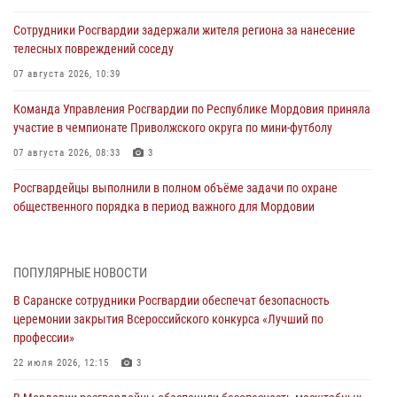
Сотрудники Росгвардии задержали жителя региона за нанесение
телесных повреждений соседу
07 августа 2026, 10:39
Команда Управления Росгвардии по Республике Мордовия приняла
участие в чемпионате Приволжского округа по мини-футболу
07 августа 2026, 08:33
3
Росгвардейцы выполнили в полном объёме задачи по охране
общественного порядка в период важного для Мордовии
праздника
06 августа 2026, 08:48
5
ПОПУЛЯРНЫЕ НОВОСТИ
В Мордовии руководство и личный состав Росгвардии приняли
В Саранске сотрудники Росгвардии обеспечат безопасность
участие в празднествах, посвящённых 25-летию канонизации
церемонии закрытия Всероссийского конкурса «Лучший по
Фёдора Ушакова
профессии»
06 августа 2026, 08:14
9
22 июля 2026, 12:15
3
В Саранске сотрудники Росгвардии задержали дебошира,