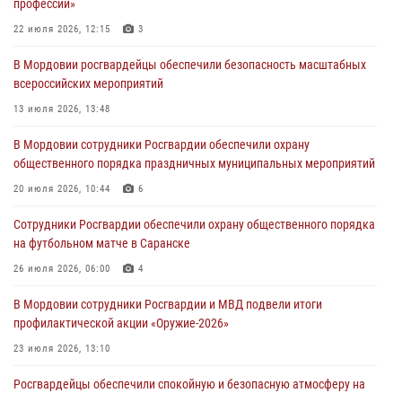
профессии»
зону СВО
22 июля 2026, 12:15
3
04 августа 2026, 11:13
3
В Мордовии росгвардейцы обеспечили безопасность масштабных
Сотрудники Росгвардии Мордовии стали призерами
всероссийских мероприятий
республиканских соревнований по служебному шестиборью
13 июля 2026, 13:48
04 августа 2026, 08:27
4
В Мордовии сотрудники Росгвардии обеспечили охрану
В Саранске росгвардейцы пресекли нарушение правопорядка:
общественного порядка праздничных муниципальных мероприятий
«отдых» на лавочке закончился в отделе полиции
20 июля 2026, 10:44
6
04 августа 2026, 07:06
Сотрудники Росгвардии обеспечили охрану общественного порядка
В Саранске сотрудники Росгвардии задержали гражданина за
на футбольном матче в Саранске
нанесение побоев
26 июля 2026, 06:00
4
03 августа 2026, 08:58
В Мордовии сотрудники Росгвардии и МВД подвели итоги
профилактической акции «Оружие‑2026»
23 июля 2026, 13:10
Росгвардейцы обеспечили спокойную и безопасную атмосферу на