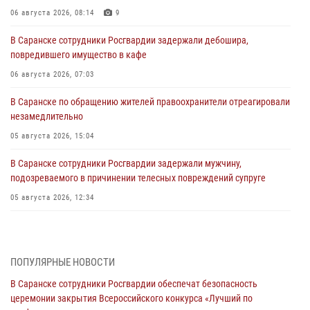
06 августа 2026, 08:14
9
В Саранске сотрудники Росгвардии задержали дебошира,
повредившего имущество в кафе
06 августа 2026, 07:03
В Саранске по обращению жителей правоохранители отреагировали
незамедлительно
05 августа 2026, 15:04
В Саранске сотрудники Росгвардии задержали мужчину,
подозреваемого в причинении телесных повреждений супруге
05 августа 2026, 12:34
Росгвардейцы обеспечили общественную безопасность во время
проведения масштабного праздника в Темникове
05 августа 2026, 09:04
4
ПОПУЛЯРНЫЕ НОВОСТИ
В Саранске сотрудники Росгвардии обеспечат безопасность
Помощь из Мордовии защитникам Отечества: центр лицензионно-
церемонии закрытия Всероссийского конкурса «Лучший по
разрешительной работы передал очередную партию вооружения в