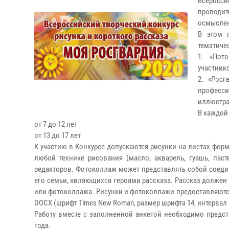
Всеросси
проводит
осмыслен
В этом г
тематиче
1. «Пот
участник
2. «Рос
професс
иллюстра
В каждой
от 7 до 12 лет
от 13 до 17 лет
К участию в Конкурсе допускаются рисунки на листах форма
любой технике рисования (масло, акварель, гуашь, пас
редакторов. Фотоколлаж может представлять собой соеди
его семьи, являющихся героями рассказа. Рассказ должен
или фотоколлажа. Рисунки и фотоколлажи предоставляются
DOCX (шрифт Times New Roman, размер шрифта 14, интервал 
Работу вместе с заполненной анкетой необходимо предста
года.