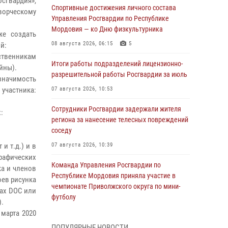
сгвардия»,
Спортивные достижения личного состава
творческому
Управления Росгвардии по Республике
Мордовия — ко Дню физкультурника
же создать
08 августа 2026, 06:15
5
ий:
твенникам
Итоги работы подразделений лицензионно-
ойны).
разрешительной работы Росгвардии за июль
значимость
частника:
07 августа 2026, 10:53
Сотрудники Росгвардии задержали жителя
х:
региона за нанесение телесных повреждений
соседу
и т.д.) и в
07 августа 2026, 10:39
рафических
Команда Управления Росгвардии по
ка и членов
Республике Мордовия приняла участие в
оев рисунка
чемпионате Приволжского округа по мини-
тах DOC или
футболу
).
07 августа 2026, 08:33
3
 марта 2020
ПОПУЛЯРНЫЕ НОВОСТИ