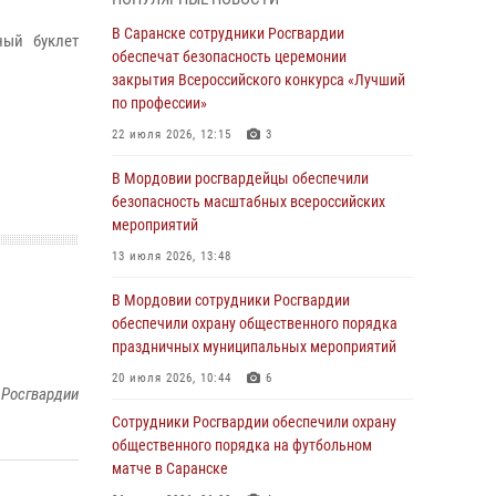
Росгвардейцы выполнили в полном объёме
задачи по охране общественного порядка в
В Саранске сотрудники Росгвардии
ный буклет
период важного для Мордовии праздника
обеспечат безопасность церемонии
закрытия Всероссийского конкурса «Лучший
06 августа 2026, 08:48
5
по профессии»
В Мордовии руководство и личный состав
22 июля 2026, 12:15
3
Росгвардии приняли участие в празднествах,
посвящённых 25-летию канонизации Фёдора
В Мордовии росгвардейцы обеспечили
Ушакова
безопасность масштабных всероссийских
мероприятий
06 августа 2026, 08:14
9
13 июля 2026, 13:48
В Саранске сотрудники Росгвардии
задержали дебошира, повредившего
В Мордовии сотрудники Росгвардии
имущество в кафе
обеспечили охрану общественного порядка
праздничных муниципальных мероприятий
06 августа 2026, 07:03
20 июля 2026, 10:44
6
 Росгвардии
В Саранске по обращению жителей
правоохранители отреагировали
Сотрудники Росгвардии обеспечили охрану
незамедлительно
общественного порядка на футбольном
матче в Саранске
05 августа 2026, 15:04