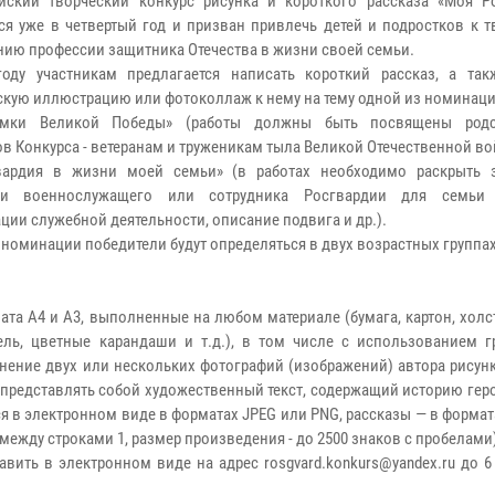
йский творческий конкурс рисунка и короткого рассказа «Моя Ро
ся уже в четвертый год и призван привлечь детей и подростков к 
ию профессии защитника Отечества в жизни своей семьи.
оду участникам предлагается написать короткий рассказ, а так
скую иллюстрацию или фотоколлаж к нему на тему одной из номинац
омки Великой Победы» (работы должны быть посвящены родс
ов Конкурса - ветеранам и труженикам тыла Великой Отечественной в
гвардия в жизни моей семьи» (в работах необходимо раскрыть 
ии военнослужащего или сотрудника Росгвардии для семьи у
ции служебной деятельности, описание подвига и др.).
 номинации победители будут определяться в двух возрастных группа
та А4 и А3, выполненные на любом материале (бумага, картон, холст 
тель, цветные карандаши и т.д.), в том числе с использованием г
нение двух или нескольких фотографий (изображений) автора рисун
 представлять собой художественный текст, содержащий историю гер
 в электронном виде в форматах JPEG или PNG, рассказы — в форма
между строками 1, размер произведения - до 2500 знаков с пробелами
вить в электронном виде на адрес rosgvard.konkurs@yandex.ru до 6