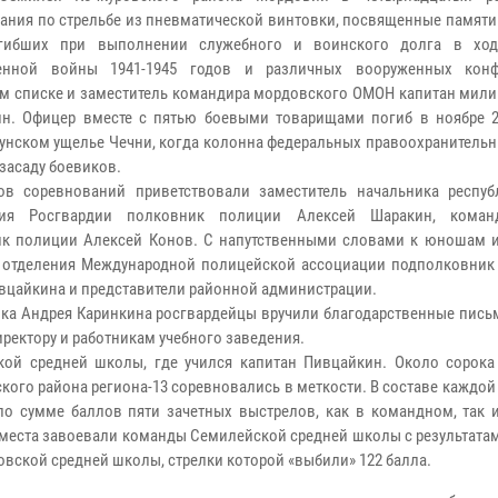
ания по стрельбе из пневматической винтовки, посвященные памяти
огибших при выполнении служебного и воинского долга в ход
венной войны 1941-1945 годов и различных вооруженных конф
м списке и заместитель командира мордовского ОМОН капитан мили
н. Офицер вместе с пятью боевыми товарищами погиб в ноябре 2
унском ущелье Чечни, когда колонна федеральных правоохранительн
 засаду боевиков.
ов соревнований приветствовали заместитель начальника респуб
ния Росгвардии полковник полиции Алексей Шаракин, кома
к полиции Алексей Конов. С напутственными словами к юношам 
о отделения Международной полицейской ассоциации подполковник
ивцайкина и представители районной администрации.
ика Андрея Каринкина росгвардейцы вручили благодарственные пись
ректору и работникам учебного заведения.
кой средней школы, где учился капитан Пивцайкин. Около сорок
кого района региона-13 соревновались в меткости. В составе каждо
о сумме баллов пяти зачетных выстрелов, как в командном, так 
 места завоевали команды Семилейской средней школы с результатам
овской средней школы, стрелки которой «выбили» 122 балла.