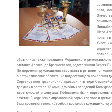
соревнов
села, п
Отечест
печально
Пивцайки
Шаро-Арг
попала в
Участник
управле
полковни
обратились также президент Мордовского региональног
отставке Александр Красноглазов, родственники Сергея П
По поручения руководителя ведомства в регионе полковн
в патриотическое воспитание подрастающего поколения ди
Соревнования традиционно проходили в тире Семилейс
девушек в составе 12 команд учебных заведений Кочкуровс
двое юношей и девушка. Победители были определены п
зачетах. В ходе бескомпромиссной борьбы первое и третье
балл соответственно. «Серебро» досталось команде Кочкур