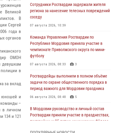
Сотрудники Росгвардии задержали жителя
 уроженцев
региона за нанесение телесных повреждений
е Великой
соседу
ликтов. В
ции Сергей
07 августа 2026, 10:39
006 года в
Команда Управления Росгвардии по
ых органов
Республике Мордовия приняла участие в
чемпионате Приволжского округа по мини-
ликанского
футболу
ндир ОМОН
и девушкам
07 августа 2026, 08:33
3
 полиции в
Росгвардейцы выполнили в полном объёме
задачи по охране общественного порядка в
ма за вклад
период важного для Мордовии праздника
а юношей и
06 августа 2026, 08:48
5
й команды –
В Мордовии руководство и личный состав
и в личном
Росгвардии приняли участие в празднествах,
и 134 и 121
посвящённых 25-летию канонизации Фёдора
Ушакова
ПОПУЛЯРНЫЕ НОВОСТИ