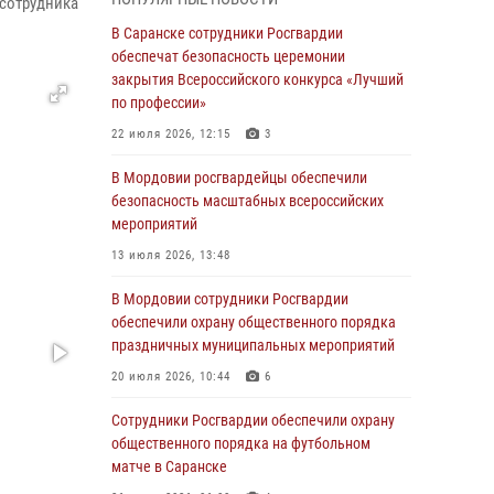
сотрудника
06 августа 2026, 08:14
9
В Саранске сотрудники Росгвардии
В Саранске сотрудники Росгвардии
обеспечат безопасность церемонии
задержали дебошира, повредившего
закрытия Всероссийского конкурса «Лучший
имущество в кафе
по профессии»
06 августа 2026, 07:03
22 июля 2026, 12:15
3
В Саранске по обращению жителей
В Мордовии росгвардейцы обеспечили
правоохранители отреагировали
безопасность масштабных всероссийских
незамедлительно
мероприятий
05 августа 2026, 15:04
13 июля 2026, 13:48
В Саранске сотрудники Росгвардии
В Мордовии сотрудники Росгвардии
задержали мужчину, подозреваемого в
обеспечили охрану общественного порядка
причинении телесных повреждений супруге
праздничных муниципальных мероприятий
05 августа 2026, 12:34
20 июля 2026, 10:44
6
Росгвардейцы обеспечили общественную
Сотрудники Росгвардии обеспечили охрану
безопасность во время проведения
общественного порядка на футбольном
масштабного праздника в Темникове
матче в Саранске