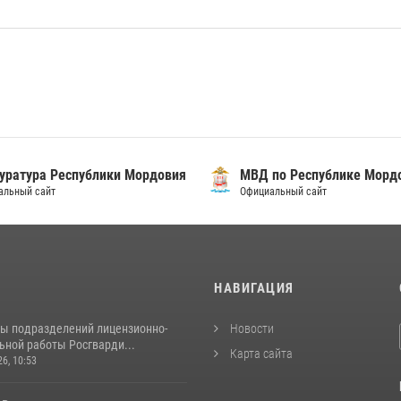
уратура Республики Мордовия
МВД по Республике Морд
альный сайт
Официальный сайт
И
НАВИГАЦИЯ
ты подразделений лицензионно-
Новости
ьной работы Росгварди...
Карта сайта
26, 10:53