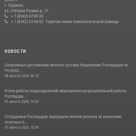
г. Саранск,
Сотрудники Росгвардии обеспечили безопасность Всероссийского
ул. Степана Разина д. 37
конкурса профмастерства в Саранске
+ 7 (8342) 47-85-30
+ 7 (8342) 33-44-52 - Горячая линия психологической помощи
23 июля 2026, 11:54
4
НОВОСТИ
Спортивные достижения личного состава Управления Росгвардии по
Республ...
08 августа 2026, 06:15
Итоги работы подразделений лицензионно-разрешительной работы
Росгварди...
07 августа 2026, 10:53
Сотрудники Росгвардии задержали жителя региона за нанесение
телесных п...
07 августа 2026, 10:39