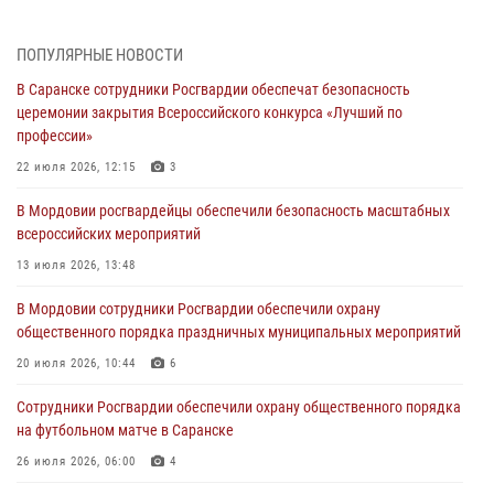
Фёдора Ушакова
06 августа 2026, 08:14
9
ПОПУЛЯРНЫЕ НОВОСТИ
В Саранске сотрудники Росгвардии обеспечат безопасность
В Саранске сотрудники Росгвардии задержали дебошира,
церемонии закрытия Всероссийского конкурса «Лучший по
повредившего имущество в кафе
профессии»
06 августа 2026, 07:03
22 июля 2026, 12:15
3
В Саранске по обращению жителей правоохранители отреагировали
В Мордовии росгвардейцы обеспечили безопасность масштабных
незамедлительно
всероссийских мероприятий
05 августа 2026, 15:04
13 июля 2026, 13:48
В Саранске сотрудники Росгвардии задержали мужчину,
В Мордовии сотрудники Росгвардии обеспечили охрану
подозреваемого в причинении телесных повреждений супруге
общественного порядка праздничных муниципальных мероприятий
05 августа 2026, 12:34
20 июля 2026, 10:44
6
Росгвардейцы обеспечили общественную безопасность во время
Сотрудники Росгвардии обеспечили охрану общественного порядка
проведения масштабного праздника в Темникове
на футбольном матче в Саранске
05 августа 2026, 09:04
4
26 июля 2026, 06:00
4