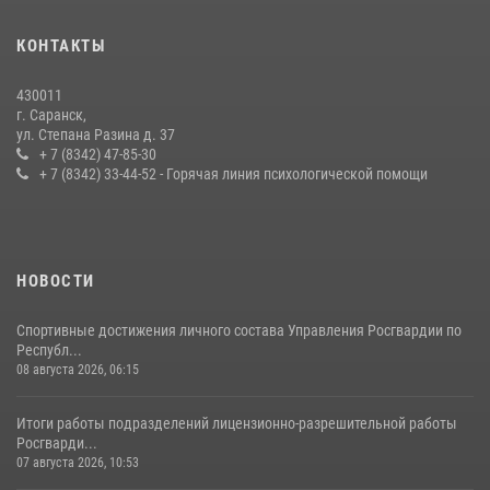
В Мордовии отметили День ВМФ: торжества прошли при
КОНТАКТЫ
содействии сотрудников Росгвардии
27 июля 2026, 12:00
2
430011
г. Саранск,
Сотрудники Росгвардии обеспечили безопасность Всероссийского
ул. Степана Разина д. 37
конкурса профмастерства в Саранске
+ 7 (8342) 47-85-30
+ 7 (8342) 33-44-52 - Горячая линия психологической помощи
23 июля 2026, 11:54
4
НОВОСТИ
Спортивные достижения личного состава Управления Росгвардии по
Республ...
08 августа 2026, 06:15
Итоги работы подразделений лицензионно-разрешительной работы
Росгварди...
07 августа 2026, 10:53