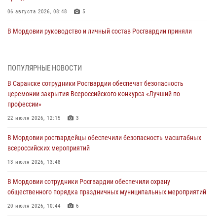
06 августа 2026, 08:48
5
В Мордовии руководство и личный состав Росгвардии приняли
участие в празднествах, посвящённых 25-летию канонизации
Фёдора Ушакова
06 августа 2026, 08:14
9
ПОПУЛЯРНЫЕ НОВОСТИ
В Саранске сотрудники Росгвардии обеспечат безопасность
В Саранске сотрудники Росгвардии задержали дебошира,
церемонии закрытия Всероссийского конкурса «Лучший по
повредившего имущество в кафе
профессии»
06 августа 2026, 07:03
22 июля 2026, 12:15
3
В Саранске по обращению жителей правоохранители отреагировали
В Мордовии росгвардейцы обеспечили безопасность масштабных
незамедлительно
всероссийских мероприятий
05 августа 2026, 15:04
13 июля 2026, 13:48
В Саранске сотрудники Росгвардии задержали мужчину,
В Мордовии сотрудники Росгвардии обеспечили охрану
подозреваемого в причинении телесных повреждений супруге
общественного порядка праздничных муниципальных мероприятий
05 августа 2026, 12:34
20 июля 2026, 10:44
6
Росгвардейцы обеспечили общественную безопасность во время