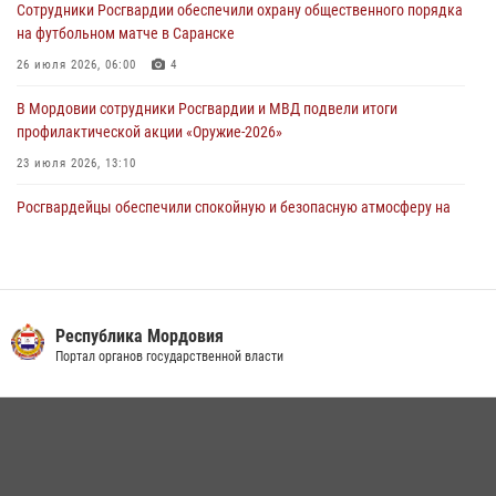
Сотрудники Росгвардии обеспечили охрану общественного порядка
проведения масштабного праздника в Темникове
на футбольном матче в Саранске
05 августа 2026, 09:04
4
26 июля 2026, 06:00
4
В Мордовии сотрудники Росгвардии и МВД подвели итоги
профилактической акции «Оружие‑2026»
23 июля 2026, 13:10
Росгвардейцы обеспечили спокойную и безопасную атмосферу на
праздничных мероприятиях в Мордовии
27 июля 2026, 10:45
4
Сотрудники Управления Росгвардии по Республике Мордовия
обеспечили безопасность на футбольных мероприятиях: от
Республика Мордовия
регионального турнира до Суперкубка России
Портал органов государственной власти
21 июля 2026, 11:10
2
Личный состав Управления Росгвардии по Республике Мордовия
принял участие в просветительской лекции
24 июля 2026, 13:00
3