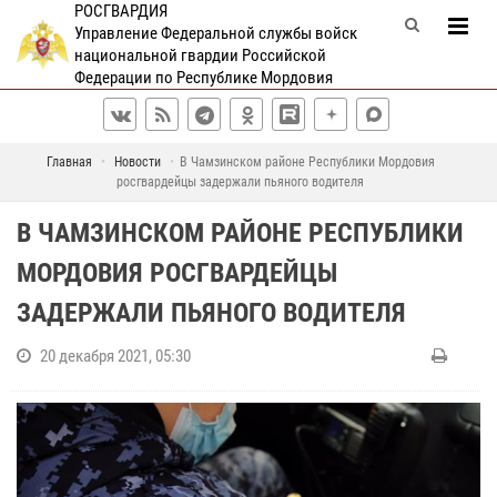
РОСГВАРДИЯ
Управление Федеральной службы войск
национальной гвардии Российской
Федерации по Республике Мордовия
Главная
Новости
В Чамзинском районе Республики Мордовия
росгвардейцы задержали пьяного водителя
В ЧАМЗИНСКОМ РАЙОНЕ РЕСПУБЛИКИ
МОРДОВИЯ РОСГВАРДЕЙЦЫ
ЗАДЕРЖАЛИ ПЬЯНОГО ВОДИТЕЛЯ
20 декабря 2021, 05:30
Д
н
ё
м