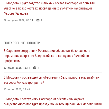
В Мордовии руководство и личный состав Росгвардии приняли
участие в празднествах, посвящённых 25-летию канонизации
Фёдора Ушакова
06 августа 2026, 08:14
9
В Саранске сотрудники Росгвардии задержали дебошира,
повредившего имущество в кафе
06 августа 2026, 07:03
ПОПУЛЯРНЫЕ НОВОСТИ
В Саранске сотрудники Росгвардии обеспечат безопасность
В Саранске по обращению жителей правоохранители отреагировали
церемонии закрытия Всероссийского конкурса «Лучший по
незамедлительно
профессии»
05 августа 2026, 15:04
22 июля 2026, 12:15
3
В Саранске сотрудники Росгвардии задержали мужчину,
В Мордовии росгвардейцы обеспечили безопасность масштабных
подозреваемого в причинении телесных повреждений супруге
всероссийских мероприятий
05 августа 2026, 12:34
13 июля 2026, 13:48
Росгвардейцы обеспечили общественную безопасность во время
В Мордовии сотрудники Росгвардии обеспечили охрану
проведения масштабного праздника в Темникове
общественного порядка праздничных муниципальных мероприятий
05 августа 2026, 09:04
4