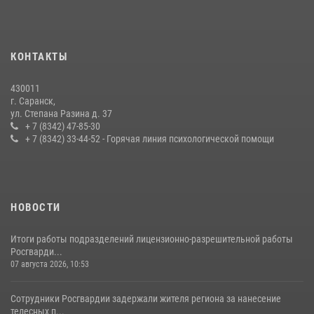
24 июля 2026, 13:00
3
В Мордовии отметили День ВМФ: торжества прошли при
КОНТАКТЫ
содействии сотрудников Росгвардии
27 июля 2026, 12:00
2
430011
г. Саранск,
Сотрудники Росгвардии обеспечили безопасность Всероссийского
ул. Степана Разина д. 37
конкурса профмастерства в Саранске
+ 7 (8342) 47-85-30
+ 7 (8342) 33-44-52 - Горячая линия психологической помощи
23 июля 2026, 11:54
4
НОВОСТИ
Итоги работы подразделений лицензионно-разрешительной работы
Росгварди...
07 августа 2026, 10:53
Сотрудники Росгвардии задержали жителя региона за нанесение
телесных п...