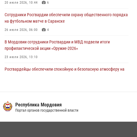
20 июля 2026, 10:44
6
Помощь из Мордовии защитникам Отечества: центр лицензионно-
Сотрудники Росгвардии обеспечили охрану общественного порядка
разрешительной работы передал очередную партию вооружения в
на футбольном матче в Саранске
зону СВО
26 июля 2026, 06:00
4
04 августа 2026, 11:13
3
В Мордовии сотрудники Росгвардии и МВД подвели итоги
профилактической акции «Оружие‑2026»
23 июля 2026, 13:10
Росгвардейцы обеспечили спокойную и безопасную атмосферу на
праздничных мероприятиях в Мордовии
27 июля 2026, 10:45
4
Сотрудники Управления Росгвардии по Республике Мордовия
обеспечили безопасность на футбольных мероприятиях: от
Республика Мордовия
регионального турнира до Суперкубка России
Портал органов государственной власти
21 июля 2026, 11:10
2
Личный состав Управления Росгвардии по Республике Мордовия
принял участие в просветительской лекции