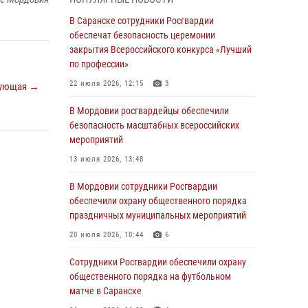
04 августа 2026, 08:27
4
В Саранске сотрудники Росгвардии
В Саранске росгвардейцы пресекли
обеспечат безопасность церемонии
нарушение правопорядка: «отдых» на
закрытия Всероссийского конкурса «Лучший
лавочке закончился в отделе полиции
по профессии»
04 августа 2026, 07:06
22 июля 2026, 12:15
3
ующая →
В Саранске сотрудники Росгвардии
В Мордовии росгвардейцы обеспечили
задержали гражданина за нанесение побоев
безопасность масштабных всероссийских
мероприятий
03 августа 2026, 08:58
13 июля 2026, 13:48
Сотрудники Росгвардии обеспечили
безопасность празднования 98-летия
В Мордовии сотрудники Росгвардии
Торбеевского и Ковылкинского районов
обеспечили охрану общественного порядка
Мордовии
праздничных муниципальных мероприятий
03 августа 2026, 08:32
5
20 июля 2026, 10:44
6
В Мордовии отметили День ВДВ: нарушений
Сотрудники Росгвардии обеспечили охрану
правопорядка не допущено
общественного порядка на футбольном
матче в Саранске
03 августа 2026, 07:40
3