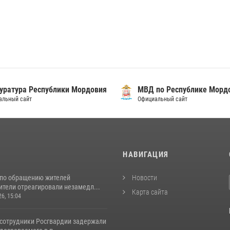
уратура Республики Мордовия
МВД по Республике Морд
альный сайт
Официальный сайт
И
НАВИГАЦИЯ
 по обращению жителей
Новости
ители отреагировали незамедл...
Карта сайта
26, 15:04
 сотрудники Росгвардии задержали