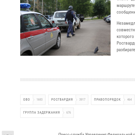
маршрут
сообщени
Незамедл
совместн
которог
Росгвард
разбират
ОВО
1693
РОСГВАРДИЯ
3917
ПРАВОПОРЯДОК
464
ГРУППА ЗАДЕРЖАНИЯ
676
Пресс-служба Управления Федеральной с