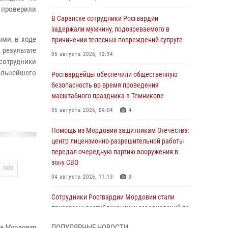
 проверили
В Саранске сотрудники Росгвардии
задержали мужчину, подозреваемого в
ми, в ходе
причинении телесных повреждений супруге
результате
05 августа 2026, 12:34
сотрудники
альнейшего
Росгвардейцы обеспечили общественную
безопасность во время проведения
масштабного праздника в Темникове
05 августа 2026, 09:04
4
Помощь из Мордовии защитникам Отечества:
центр лицензионно-разрешительной работы
передал очередную партию вооружения в
зону СВО
1970
04 августа 2026, 11:13
3
Сотрудники Росгвардии Мордовии стали
призерами республиканских соревнований по
служебному шестиборью
ке Мордовия
ПОПУЛЯРНЫЕ НОВОСТИ