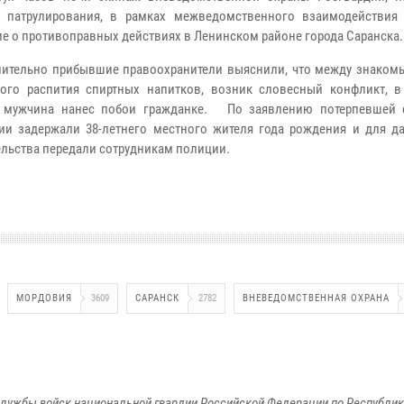
е патрулирования, в рамках межведомственного взаимодействия
е о противоправных действиях в Ленинском районе города Саранска.
ительно прибывшие правоохранители выяснили, что между знакомы
ого распития спиртных напитков, возник словесный конфликт, в 
о мужчина нанес побои гражданке. По заявлению потерпевшей 
ии задержали 38-летнего местного жителя года рождения и для д
ельства передали сотрудникам полиции.
МОРДОВИЯ
3609
САРАНСК
2782
ВНЕВЕДОМСТВЕННАЯ ОХРАНА
лужбы войск национальной гвардии Российской Федерации по Республи