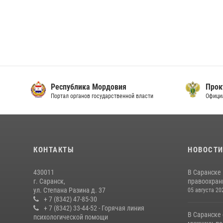
Республика Мордовия
Прок
Портал органов государственной власти
Офици
КОНТАКТЫ
НОВОСТ
430011
В Саранске
г. Саранск,
правоохран
ул. Степана Разина д. 37
05 августа 20
+ 7 (8342) 47-85-30
+ 7 (8342) 33-44-52 - Горячая линия
В Саранске
психологической помощи