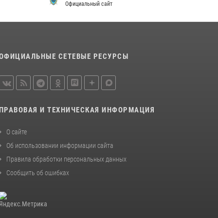
просветительской лекции
Официальный сайт
24 июля 2026, 13:00
3
В Мордовии отметили День ВМФ: торжества
прошли при содействии сотрудников
ОФИЦИАЛЬНЫЕ СЕТЕВЫЕ РЕСУРСЫ
Росгвардии
27 июля 2026, 12:00
2
Сотрудники Росгвардии обеспечили
безопасность Всероссийского конкурса
ПРАВОВАЯ И ТЕХНИЧЕСКАЯ ИНФОРМАЦИЯ
профмастерства в Саранске
23 июля 2026, 11:54
4
О сайте
Об использовании информации сайта
Правила обработки персональных данных
Сообщить об ошибках