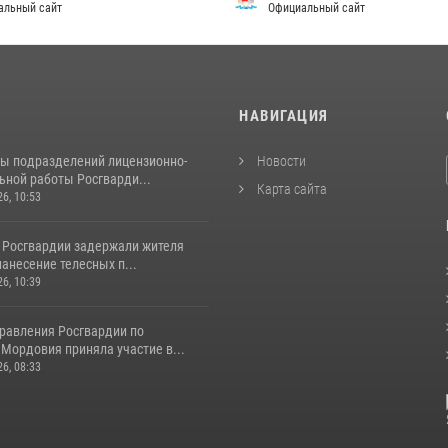
альный сайт
Официальный сайт
И
НАВИГАЦИЯ
ты подразделений лицензионно-
Новости
ьной работы Росгварди...
Карта сайта
26, 10:53
 Росгвардии задержали жителя
нанесение телесных п...
26, 10:39
равления Росгвардии по
Мордовия приняла участие в...
26, 08:33