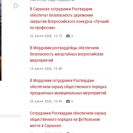
06 августа 2026, 08:14
9
В Саранске сотрудники Росгвардии
В Саранске сотрудники Росгвардии
обеспечат безопасность церемонии
задержали дебошира, повредившего
закрытия Всероссийского конкурса «Лучший
имущество в кафе
по профессии»
06 августа 2026, 07:03
22 июля 2026, 12:15
3
В Саранске по обращению жителей
В Мордовии росгвардейцы обеспечили
правоохранители отреагировали
безопасность масштабных всероссийских
незамедлительно
мероприятий
05 августа 2026, 15:04
13 июля 2026, 13:48
В Саранске сотрудники Росгвардии
В Мордовии сотрудники Росгвардии
задержали мужчину, подозреваемого в
обеспечили охрану общественного порядка
причинении телесных повреждений супруге
праздничных муниципальных мероприятий
05 августа 2026, 12:34
20 июля 2026, 10:44
6
Росгвардейцы обеспечили общественную
Сотрудники Росгвардии обеспечили охрану
безопасность во время проведения
общественного порядка на футбольном
масштабного праздника в Темникове
матче в Саранске