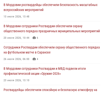
В Саранске сотрудники Росгвардии задержали дебошира,
В Мордовии росгвардейцы обеспечили безопасность масштабных
повредившего имущество в кафе
всероссийских мероприятий
06 августа 2026, 07:03
13 июля 2026, 13:48
В Саранске по обращению жителей правоохранители отреагировали
В Мордовии сотрудники Росгвардии обеспечили охрану
незамедлительно
общественного порядка праздничных муниципальных мероприятий
05 августа 2026, 15:04
20 июля 2026, 10:44
6
В Саранске сотрудники Росгвардии задержали мужчину,
Сотрудники Росгвардии обеспечили охрану общественного порядка
подозреваемого в причинении телесных повреждений супруге
на футбольном матче в Саранске
05 августа 2026, 12:34
26 июля 2026, 06:00
4
В Мордовии сотрудники Росгвардии и МВД подвели итоги
профилактической акции «Оружие‑2026»
23 июля 2026, 13:10
Росгвардейцы обеспечили спокойную и безопасную атмосферу на
праздничных мероприятиях в Мордовии
27 июля 2026, 10:45
4