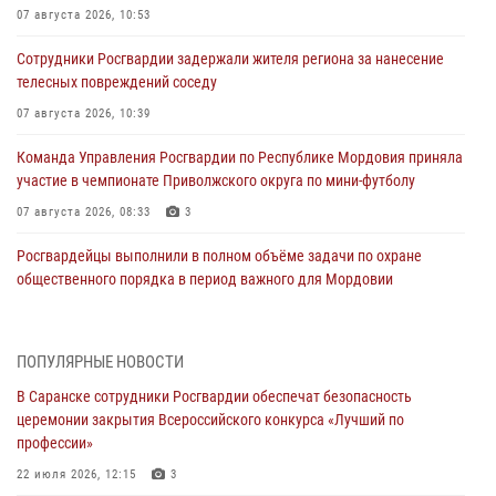
07 августа 2026, 10:53
Сотрудники Росгвардии задержали жителя региона за нанесение
телесных повреждений соседу
07 августа 2026, 10:39
Команда Управления Росгвардии по Республике Мордовия приняла
участие в чемпионате Приволжского округа по мини-футболу
07 августа 2026, 08:33
3
Росгвардейцы выполнили в полном объёме задачи по охране
общественного порядка в период важного для Мордовии
праздника
06 августа 2026, 08:48
5
ПОПУЛЯРНЫЕ НОВОСТИ
В Мордовии руководство и личный состав Росгвардии приняли
В Саранске сотрудники Росгвардии обеспечат безопасность
участие в празднествах, посвящённых 25-летию канонизации
церемонии закрытия Всероссийского конкурса «Лучший по
Фёдора Ушакова
профессии»
06 августа 2026, 08:14
9
22 июля 2026, 12:15
3