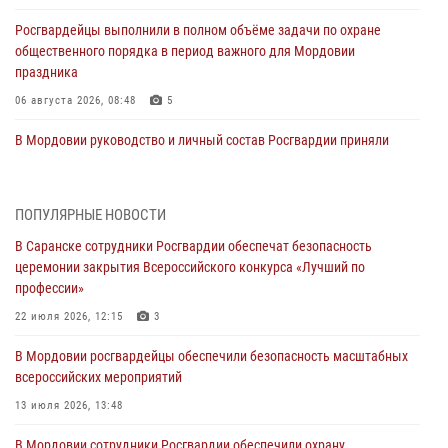
Росгвардейцы выполнили в полном объёме задачи по охране
общественного порядка в период важного для Мордовии
праздника
06 августа 2026, 08:48
5
В Мордовии руководство и личный состав Росгвардии приняли
участие в празднествах, посвящённых 25-летию канонизации
Фёдора Ушакова
06 августа 2026, 08:14
9
ПОПУЛЯРНЫЕ НОВОСТИ
В Саранске сотрудники Росгвардии обеспечат безопасность
В Саранске сотрудники Росгвардии задержали дебошира,
церемонии закрытия Всероссийского конкурса «Лучший по
повредившего имущество в кафе
профессии»
06 августа 2026, 07:03
22 июля 2026, 12:15
3
В Саранске по обращению жителей правоохранители отреагировали
В Мордовии росгвардейцы обеспечили безопасность масштабных
незамедлительно
всероссийских мероприятий
05 августа 2026, 15:04
13 июля 2026, 13:48
В Саранске сотрудники Росгвардии задержали мужчину,
В Мордовии сотрудники Росгвардии обеспечили охрану