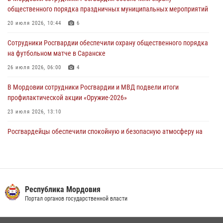
подозреваемого в причинении телесных повреждений супруге
общественного порядка праздничных муниципальных мероприятий
05 августа 2026, 12:34
20 июля 2026, 10:44
6
Росгвардейцы обеспечили общественную безопасность во время
Сотрудники Росгвардии обеспечили охрану общественного порядка
проведения масштабного праздника в Темникове
на футбольном матче в Саранске
05 августа 2026, 09:04
4
26 июля 2026, 06:00
4
В Мордовии сотрудники Росгвардии и МВД подвели итоги
профилактической акции «Оружие‑2026»
23 июля 2026, 13:10
Росгвардейцы обеспечили спокойную и безопасную атмосферу на
праздничных мероприятиях в Мордовии
27 июля 2026, 10:45
4
Сотрудники Управления Росгвардии по Республике Мордовия
обеспечили безопасность на футбольных мероприятиях: от
Республика Мордовия
регионального турнира до Суперкубка России
Портал органов государственной власти
21 июля 2026, 11:10
2