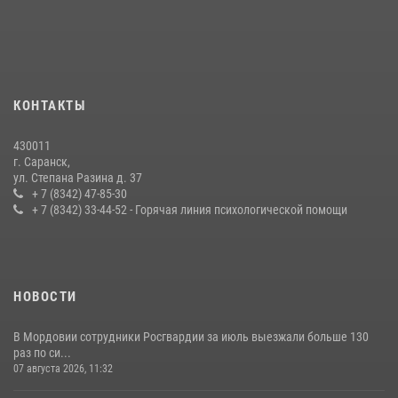
Личный состав Управления Росгвардии по Республике Мордовия
принял участие в просветительской лекции
24 июля 2026, 13:00
3
В Мордовии отметили День ВМФ: торжества прошли при
КОНТАКТЫ
содействии сотрудников Росгвардии
27 июля 2026, 12:00
2
430011
г. Саранск,
Сотрудники Росгвардии обеспечили безопасность Всероссийского
ул. Степана Разина д. 37
конкурса профмастерства в Саранске
+ 7 (8342) 47-85-30
+ 7 (8342) 33-44-52 - Горячая линия психологической помощи
23 июля 2026, 11:54
4
НОВОСТИ
В Мордовии сотрудники Росгвардии за июль выезжали больше 130
раз по си...
07 августа 2026, 11:32