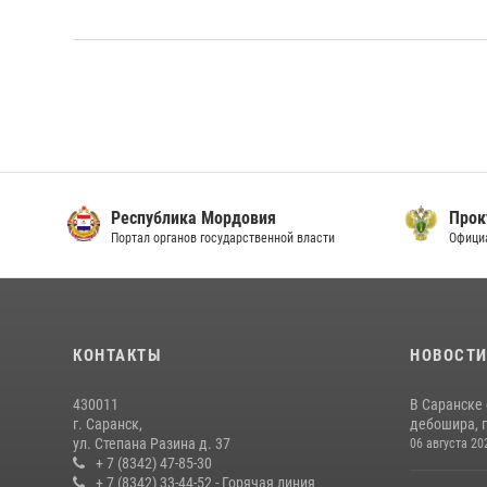
Республика Мордовия
Прок
Портал органов государственной власти
Офици
КОНТАКТЫ
НОВОСТ
430011
В Саранске
г. Саранск,
дебошира, 
ул. Степана Разина д. 37
06 августа 20
+ 7 (8342) 47-85-30
+ 7 (8342) 33-44-52 - Горячая линия