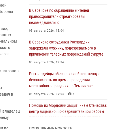
дной
В Саранске по обращению жителей
обороны
правоохранители отреагировали
незамедлительно
жии»,
05 августа 2026, 15:04
конных
иональном
В Саранске сотрудники Росгвардии
нского
задержали мужчину, подозреваемого в
через
причинении телесных повреждений супруге
05 августа 2026, 12:34
0 патронов
Росгвардейцы обеспечили общественную
безопасность во время проведения
масштабного праздника в Темникове
ы
задач в
05 августа 2026, 09:04
4
Помощь из Мордовии защитникам Отечества:
й владелец
центр лицензионно-разрешительной работы
нему.
передал очередную партию вооружения в
зону СВО
ии по
ПОПУЛЯРНЫЕ НОВОСТИ