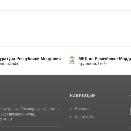
уратура Республики Мордовия
МВД по Республике Морд
альный сайт
Официальный сайт
И
НАВИГАЦИЯ
 сотрудники Росгвардии задержали
Новости
повредившего имущ...
Карта сайта
26, 07:03