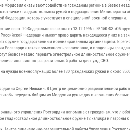
ке Мордовия оказывают содействие гражданам региона в безвозмез
 охотничьих гладкоствольных ружей в подразделения Министерства 
ой Федерации, которые участвуют в специальной военной операции.
ствии со ст. 20 Федерального закона от 13.12.1996 г. № 150-ФЗ «Об ору
 Российской Федерации имеют право дарить находящееся у них на за
ях оружие государственным военизированным организациям. В рег
ии Росгвардии такая возможность реализована, и владельцы гражда
огут безвозмездно передать огнестрельное длинноствольное оружие 
ления лицензионно-разрешительной работы для нужд СВО.
 на нужды военнослужащих более 130 гражданских ружей и около 350
ордовия Сергей Неяскин. В Центр лицензионно разрешительной работ
л чтобы передать бойцам из Мордовии ружье для выполнения боевых 
риального управления Росгвардии напоминают гражданам, что любо
ое гладкоствольное длинноствольное оружие 12 калибра и патроны к 
х Центра лицензионно-разрешительной работы Управления Росгвард