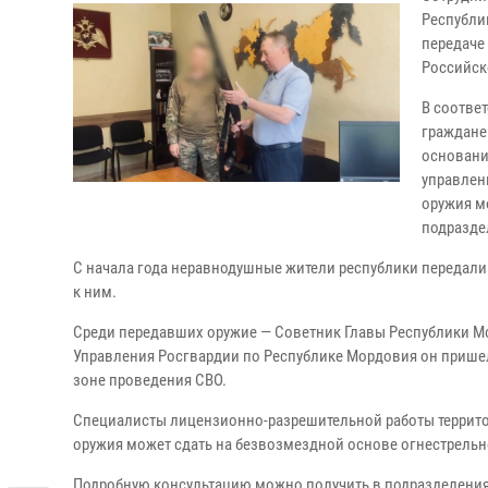
Республи
передаче
Российск
В соответ
граждане
основани
управлен
оружия м
подразде
С начала года неравнодушные жители республики передали
к ним.
Среди передавших оружие — Советник Главы Республики М
Управления Росгвардии по Республике Мордовия он прише
зоне проведения СВО.
Специалисты лицензионно-разрешительной работы террито
оружия может сдать на безвозмездной основе огнестрельн
Подробную консультацию можно получить в подразделения