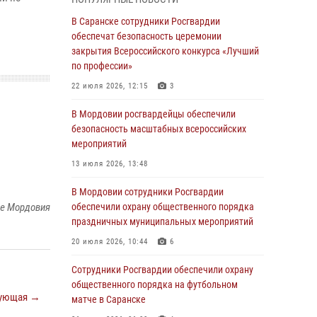
04 августа 2026, 11:13
3
В Саранске сотрудники Росгвардии
Сотрудники Росгвардии Мордовии стали
обеспечат безопасность церемонии
призерами республиканских соревнований по
закрытия Всероссийского конкурса «Лучший
служебному шестиборью
по профессии»
04 августа 2026, 08:27
4
22 июля 2026, 12:15
3
В Саранске росгвардейцы пресекли
В Мордовии росгвардейцы обеспечили
нарушение правопорядка: «отдых» на
безопасность масштабных всероссийских
лавочке закончился в отделе полиции
мероприятий
04 августа 2026, 07:06
13 июля 2026, 13:48
В Саранске сотрудники Росгвардии
В Мордовии сотрудники Росгвардии
задержали гражданина за нанесение побоев
ке Мордовия
обеспечили охрану общественного порядка
праздничных муниципальных мероприятий
03 августа 2026, 08:58
20 июля 2026, 10:44
6
Сотрудники Росгвардии обеспечили
безопасность празднования 98-летия
Сотрудники Росгвардии обеспечили охрану
Торбеевского и Ковылкинского районов
общественного порядка на футбольном
ующая →
Мордовии
матче в Саранске