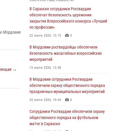
05 августа 2026, 12:34
В Саранске сотрудники Росгвардии
Росгвардейцы обеспечили общественную
обеспечат безопасность церемонии
безопасность во время проведения
закрытия Всероссийского конкурса «Лучший
масштабного праздника в Темникове
по профессии»
ке Мордовия
05 августа 2026, 09:04
4
22 июля 2026, 12:15
3
Помощь из Мордовии защитникам Отечества:
В Мордовии росгвардейцы обеспечили
центр лицензионно-разрешительной работы
безопасность масштабных всероссийских
передал очередную партию вооружения в
мероприятий
зону СВО
13 июля 2026, 13:48
ующая →
04 августа 2026, 11:13
3
В Мордовии сотрудники Росгвардии
Сотрудники Росгвардии Мордовии стали
обеспечили охрану общественного порядка
призерами республиканских соревнований по
праздничных муниципальных мероприятий
служебному шестиборью
20 июля 2026, 10:44
6
04 августа 2026, 08:27
4
Сотрудники Росгвардии обеспечили охрану
В Саранске росгвардейцы пресекли
общественного порядка на футбольном
нарушение правопорядка: «отдых» на
матче в Саранске
лавочке закончился в отделе полиции