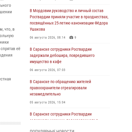
льного
В Мордовии руководство и личный состав
ршении
Росгвардии приняли участие в празднествах,
посвящённых 25-летию канонизации Фёдора
, что, в
Ушакова
гольную
06 августа 2026, 08:14
9
дники
 спрятав её
В Саранске сотрудники Росгвардии
людения
задержали дебошира, повредившего
имущество в кафе
06 августа 2026, 07:03
естная
В Саранске по обращению жителей
правоохранители отреагировали
незамедлительно
05 августа 2026, 15:04
В Саранске сотрудники Росгвардии
задержали мужчину, подозреваемого в
причинении телесных повреждений супруге
ПОПУЛЯРНЫЕ НОВОСТИ