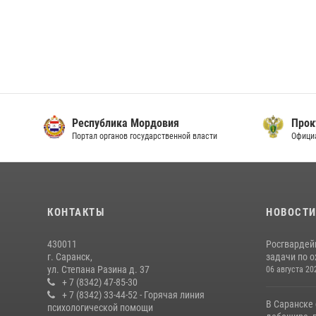
Республика Мордовия
Прок
Портал органов государственной власти
Офици
КОНТАКТЫ
НОВОСТ
430011
Росгвардей
г. Саранск,
задачи по о
ул. Степана Разина д. 37
06 августа 20
+ 7 (8342) 47-85-30
+ 7 (8342) 33-44-52 - Горячая линия
В Саранске
психологической помощи