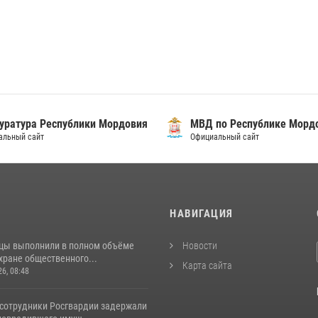
уратура Республики Мордовия
МВД по Республике Морд
альный сайт
Официальный сайт
И
НАВИГАЦИЯ
цы выполнили в полном объёме
Новости
хране общественного...
Карта сайта
26, 08:48
 сотрудники Росгвардии задержали