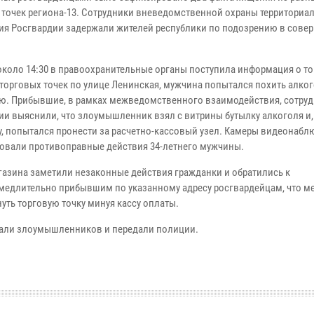
 точек региона-13. Сотрудники вневедомственной охраны территориа
ия Росгвардии задержали жителей республики по подозрению в сове
около 14:30 в правоохранительные органы поступила информация о том
 торговых точек по улице Ленинская, мужчина попытался похить алко
ю. Прибывшие, в рамках межведомственного взаимодействия, сотру
ии выяснили, что злоумышленник взял с витрины бутылку алкоголя и,
ку, попытался пронести за расчетно-кассовый узел. Камеры видеонаб
овали противоправные действия 34-летнего мужчины.
азина заметили незаконные действия гражданки и обратились к
медлительно прибывшим по указанному адресу росгвардейцам, что м
уть торговую точку минуя кассу оплаты.
али злоумышленников и передали полиции.