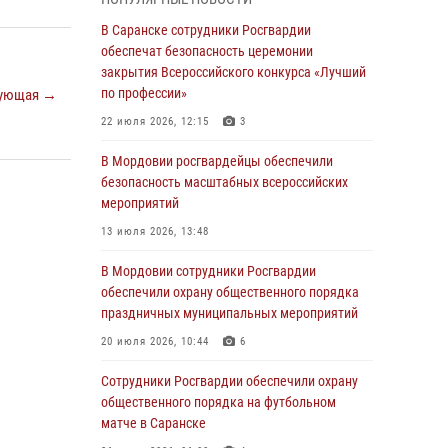
Росгвардейцы выполнили в полном объёме
задачи по охране общественного порядка в
В Саранске сотрудники Росгвардии
период важного для Мордовии праздника
обеспечат безопасность церемонии
закрытия Всероссийского конкурса «Лучший
06 августа 2026, 08:48
5
по профессии»
ующая →
В Мордовии руководство и личный состав
22 июля 2026, 12:15
3
Росгвардии приняли участие в празднествах,
посвящённых 25-летию канонизации Фёдора
В Мордовии росгвардейцы обеспечили
Ушакова
безопасность масштабных всероссийских
мероприятий
06 августа 2026, 08:14
9
13 июля 2026, 13:48
В Саранске сотрудники Росгвардии
задержали дебошира, повредившего
В Мордовии сотрудники Росгвардии
имущество в кафе
обеспечили охрану общественного порядка
праздничных муниципальных мероприятий
06 августа 2026, 07:03
20 июля 2026, 10:44
6
В Саранске по обращению жителей
правоохранители отреагировали
Сотрудники Росгвардии обеспечили охрану
незамедлительно
общественного порядка на футбольном
матче в Саранске
05 августа 2026, 15:04