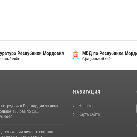
уратура Республики Мордовия
МВД по Республике Морд
альный сайт
Официальный сайт
И
НАВИГАЦИЯ
 сотрудники Росгвардии за июль
Новости
льше 130 раз по си...
Карта сайта
26, 06:00
 достижения личного состава