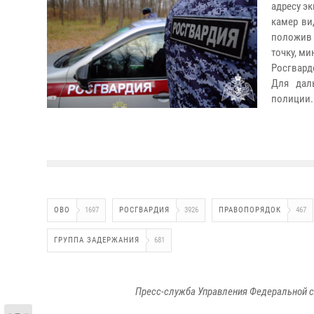
адресу э
камер ви
положив 
точку, ми
Росгвард
Для дал
полиции.
ОВО
1697
РОСГВАРДИЯ
3926
ПРАВОПОРЯДОК
467
ГРУППА ЗАДЕРЖАНИЯ
681
Пресс-служба Управления Федеральной с