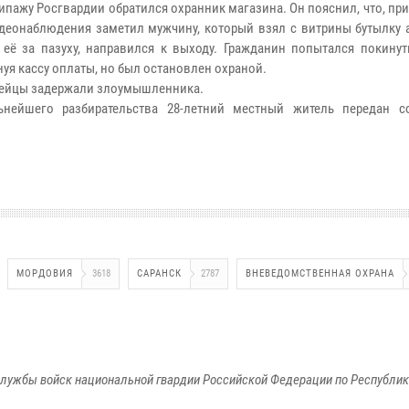
кипажу Росгвардии обратился охранник магазина. Он пояснил, что, пр
деонаблюдения заметил мужчину, который взял с витрины бутылку а
её за пазуху, направился к выходу. Гражданин попытался покинут
нуя кассу оплаты, но был остановлен охраной.
ейцы задержали злоумышленника.
ьнейшего разбирательства 28-летний местный житель передан с
МОРДОВИЯ
3618
САРАНСК
2787
ВНЕВЕДОМСТВЕННАЯ ОХРАНА
лужбы войск национальной гвардии Российской Федерации по Республи