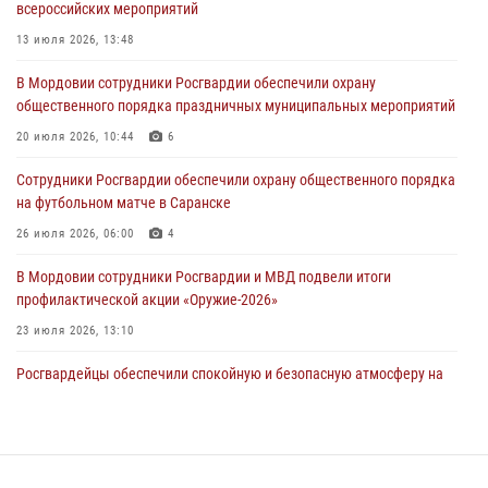
всероссийских мероприятий
республиканских соревнований по служебному шестиборью
13 июля 2026, 13:48
04 августа 2026, 08:27
4
В Мордовии сотрудники Росгвардии обеспечили охрану
В Саранске росгвардейцы пресекли нарушение правопорядка:
общественного порядка праздничных муниципальных мероприятий
«отдых» на лавочке закончился в отделе полиции
20 июля 2026, 10:44
6
04 августа 2026, 07:06
Сотрудники Росгвардии обеспечили охрану общественного порядка
В Саранске сотрудники Росгвардии задержали гражданина за
на футбольном матче в Саранске
нанесение побоев
26 июля 2026, 06:00
4
03 августа 2026, 08:58
В Мордовии сотрудники Росгвардии и МВД подвели итоги
профилактической акции «Оружие‑2026»
23 июля 2026, 13:10
Росгвардейцы обеспечили спокойную и безопасную атмосферу на
праздничных мероприятиях в Мордовии
27 июля 2026, 10:45
4
Сотрудники Управления Росгвардии по Республике Мордовия