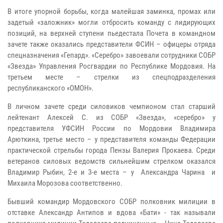
В итоге упорной борьбы, когда малейшая заминка, промах или
задетый «заложник» могли отбросить команду с лидирующих
позиций, на верхней ступени пьедестала Почета в командном
зачете также оказались представители ФСИН – офицеры отряда
спецназначения «Гепард». «Серебро» завоевали сотрудники СОБР
«Звезда» Управления Росгвардии по Республике Мордовия. На
третьем месте – стрелки из спецподразделения
республиканского «ОМОН».
В личном зачете среди силовиков чемпионом стал старший
лейтенант Алексей С. из СОБР «Звезда», «серебро» у
представителя УФСИН России по Мордовии Владимира
Арюткина, третье место – у представителя команды Федерации
практической стрельбы города Пензы Валерия Прокаева. Среди
ветеранов силовых ведомств сильнейшим стрелком оказался
Владимир Рыбин, 2-е и 3-е места – у Александра Чарина и
Михаила Морозова соответственно.
Бывший командир Мордовского СОБР полковник милиции в
отставке Александр Антипов и вдова «Бати» - так называли