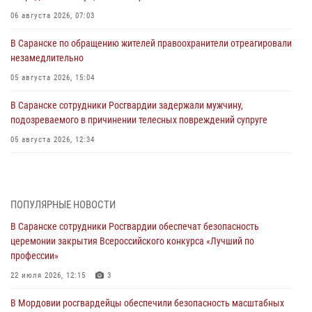
06 августа 2026, 07:03
В Саранске по обращению жителей правоохранители отреагировали
незамедлительно
05 августа 2026, 15:04
В Саранске сотрудники Росгвардии задержали мужчину,
подозреваемого в причинении телесных повреждений супруге
05 августа 2026, 12:34
Росгвардейцы обеспечили общественную безопасность во время
проведения масштабного праздника в Темникове
05 августа 2026, 09:04
4
ПОПУЛЯРНЫЕ НОВОСТИ
В Саранске сотрудники Росгвардии обеспечат безопасность
Помощь из Мордовии защитникам Отечества: центр лицензионно-
церемонии закрытия Всероссийского конкурса «Лучший по
разрешительной работы передал очередную партию вооружения в
профессии»
зону СВО
22 июля 2026, 12:15
3
04 августа 2026, 11:13
3
В Мордовии росгвардейцы обеспечили безопасность масштабных
Сотрудники Росгвардии Мордовии стали призерами