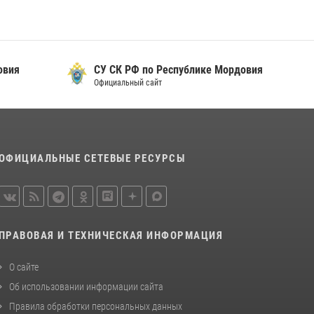
просветительской лекции
24 июля 2026, 13:00
3
В Мордовии отметили День ВМФ: торжества
овия
прошли при содействии сотрудников
СУ СК РФ по Республике Мордовия
Росгвардии
Официальный сайт
27 июля 2026, 12:00
2
Сотрудники Росгвардии обеспечили
безопасность Всероссийского конкурса
ОФИЦИАЛЬНЫЕ СЕТЕВЫЕ РЕСУРСЫ
профмастерства в Саранске
23 июля 2026, 11:54
4
ПРАВОВАЯ И ТЕХНИЧЕСКАЯ ИНФОРМАЦИЯ
О сайте
Об использовании информации сайта
Правила обработки персональных данных