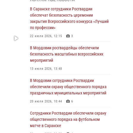
В Мордовии руководство и личный состав
В Саранске сотрудники Росгвардии
Росгвардии приняли участие в празднествах,
обеспечат безопасность церемонии
посвящённых 25-летию канонизации Фёдора
закрытия Всероссийского конкурса «Лучший
Ушакова
по профессии»
06 августа 2026, 08:14
9
22 июля 2026, 12:15
3
В Саранске сотрудники Росгвардии
В Мордовии росгвардейцы обеспечили
задержали дебошира, повредившего
безопасность масштабных всероссийских
имущество в кафе
мероприятий
06 августа 2026, 07:03
13 июля 2026, 13:48
В Саранске по обращению жителей
В Мордовии сотрудники Росгвардии
правоохранители отреагировали
обеспечили охрану общественного порядка
незамедлительно
праздничных муниципальных мероприятий
05 августа 2026, 15:04
20 июля 2026, 10:44
6
В Саранске сотрудники Росгвардии
Сотрудники Росгвардии обеспечили охрану
задержали мужчину, подозреваемого в
общественного порядка на футбольном
причинении телесных повреждений супруге
матче в Саранске