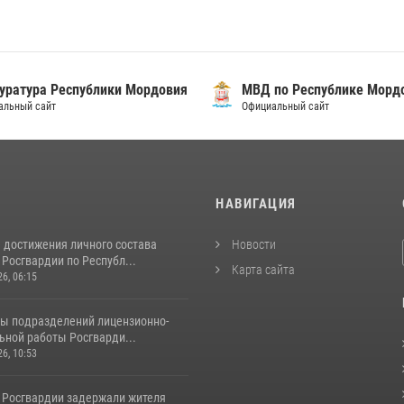
уратура Республики Мордовия
МВД по Республике Морд
альный сайт
Официальный сайт
И
НАВИГАЦИЯ
 достижения личного состава
Новости
Росгвардии по Республ...
Карта сайта
26, 06:15
ты подразделений лицензионно-
ьной работы Росгварди...
26, 10:53
 Росгвардии задержали жителя