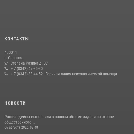
Личный состав Управления Росгвардии по Республике Мордовия
принял участие в просветительской лекции
24 июля 2026, 13:00
3
В Мордовии отметили День ВМФ: торжества прошли при
КОНТАКТЫ
содействии сотрудников Росгвардии
27 июля 2026, 12:00
2
430011
г. Саранск,
Сотрудники Росгвардии обеспечили безопасность Всероссийского
ул. Степана Разина д. 37
конкурса профмастерства в Саранске
+ 7 (8342) 47-85-30
+ 7 (8342) 33-44-52 - Горячая линия психологической помощи
23 июля 2026, 11:54
4
НОВОСТИ
Росгвардейцы выполнили в полном объёме задачи по охране
общественного...
06 августа 2026, 08:48