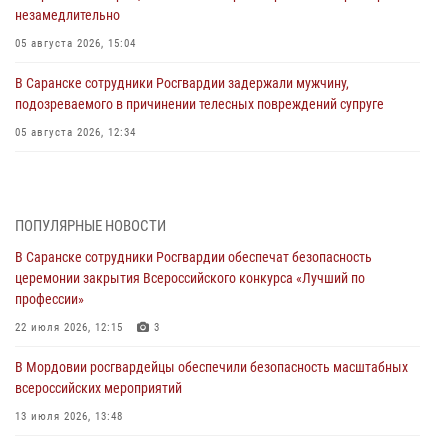
незамедлительно
05 августа 2026, 15:04
В Саранске сотрудники Росгвардии задержали мужчину,
подозреваемого в причинении телесных повреждений супруге
05 августа 2026, 12:34
Росгвардейцы обеспечили общественную безопасность во время
проведения масштабного праздника в Темникове
05 августа 2026, 09:04
4
ПОПУЛЯРНЫЕ НОВОСТИ
В Саранске сотрудники Росгвардии обеспечат безопасность
Помощь из Мордовии защитникам Отечества: центр лицензионно-
церемонии закрытия Всероссийского конкурса «Лучший по
разрешительной работы передал очередную партию вооружения в
профессии»
зону СВО
22 июля 2026, 12:15
3
04 августа 2026, 11:13
3
В Мордовии росгвардейцы обеспечили безопасность масштабных
Сотрудники Росгвардии Мордовии стали призерами
всероссийских мероприятий
республиканских соревнований по служебному шестиборью
13 июля 2026, 13:48
04 августа 2026, 08:27
4