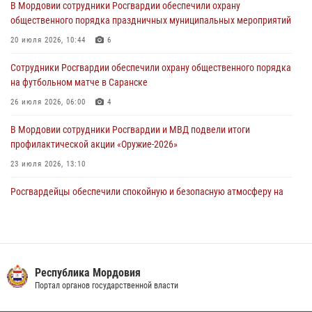
В Мордовии сотрудники Росгвардии обеспечили охрану
В Саранске росгвардейцы пресекли нарушение правопорядка:
общественного порядка праздничных муниципальных мероприятий
«отдых» на лавочке закончился в отделе полиции
20 июля 2026, 10:44
6
04 августа 2026, 07:06
Сотрудники Росгвардии обеспечили охрану общественного порядка
В Саранске сотрудники Росгвардии задержали гражданина за
на футбольном матче в Саранске
нанесение побоев
26 июля 2026, 06:00
4
03 августа 2026, 08:58
В Мордовии сотрудники Росгвардии и МВД подвели итоги
профилактической акции «Оружие‑2026»
23 июля 2026, 13:10
Росгвардейцы обеспечили спокойную и безопасную атмосферу на
праздничных мероприятиях в Мордовии
27 июля 2026, 10:45
4
Сотрудники Управления Росгвардии по Республике Мордовия
обеспечили безопасность на футбольных мероприятиях: от
Республика Мордовия
регионального турнира до Суперкубка России
Портал органов государственной власти
21 июля 2026, 11:10
2