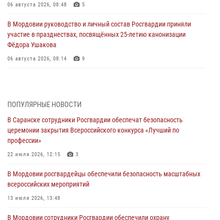
06 августа 2026, 08:48
5
В Мордовии руководство и личный состав Росгвардии приняли
участие в празднествах, посвящённых 25-летию канонизации
Фёдора Ушакова
06 августа 2026, 08:14
9
В Саранске сотрудники Росгвардии задержали дебошира,
повредившего имущество в кафе
06 августа 2026, 07:03
ПОПУЛЯРНЫЕ НОВОСТИ
В Саранске сотрудники Росгвардии обеспечат безопасность
В Саранске по обращению жителей правоохранители отреагировали
церемонии закрытия Всероссийского конкурса «Лучший по
незамедлительно
профессии»
05 августа 2026, 15:04
22 июля 2026, 12:15
3
В Саранске сотрудники Росгвардии задержали мужчину,
В Мордовии росгвардейцы обеспечили безопасность масштабных
подозреваемого в причинении телесных повреждений супруге
всероссийских мероприятий
05 августа 2026, 12:34
13 июля 2026, 13:48
Росгвардейцы обеспечили общественную безопасность во время
В Мордовии сотрудники Росгвардии обеспечили охрану
проведения масштабного праздника в Темникове