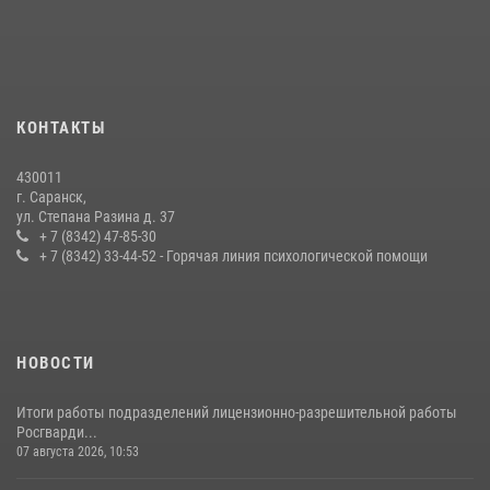
Личный состав Управления Росгвардии по Республике Мордовия
принял участие в просветительской лекции
24 июля 2026, 13:00
3
В Мордовии отметили День ВМФ: торжества прошли при
КОНТАКТЫ
содействии сотрудников Росгвардии
27 июля 2026, 12:00
2
430011
г. Саранск,
Сотрудники Росгвардии обеспечили безопасность Всероссийского
ул. Степана Разина д. 37
конкурса профмастерства в Саранске
+ 7 (8342) 47-85-30
+ 7 (8342) 33-44-52 - Горячая линия психологической помощи
23 июля 2026, 11:54
4
НОВОСТИ
Итоги работы подразделений лицензионно-разрешительной работы
Росгварди...
07 августа 2026, 10:53