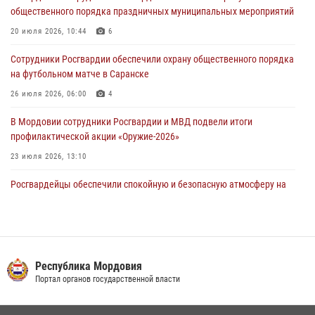
общественного порядка праздничных муниципальных мероприятий
05 августа 2026, 09:04
4
20 июля 2026, 10:44
6
Помощь из Мордовии защитникам Отечества: центр лицензионно-
Сотрудники Росгвардии обеспечили охрану общественного порядка
разрешительной работы передал очередную партию вооружения в
на футбольном матче в Саранске
зону СВО
26 июля 2026, 06:00
4
04 августа 2026, 11:13
3
В Мордовии сотрудники Росгвардии и МВД подвели итоги
профилактической акции «Оружие‑2026»
23 июля 2026, 13:10
Росгвардейцы обеспечили спокойную и безопасную атмосферу на
праздничных мероприятиях в Мордовии
27 июля 2026, 10:45
4
Сотрудники Управления Росгвардии по Республике Мордовия
обеспечили безопасность на футбольных мероприятиях: от
Республика Мордовия
регионального турнира до Суперкубка России
Портал органов государственной власти
21 июля 2026, 11:10
2