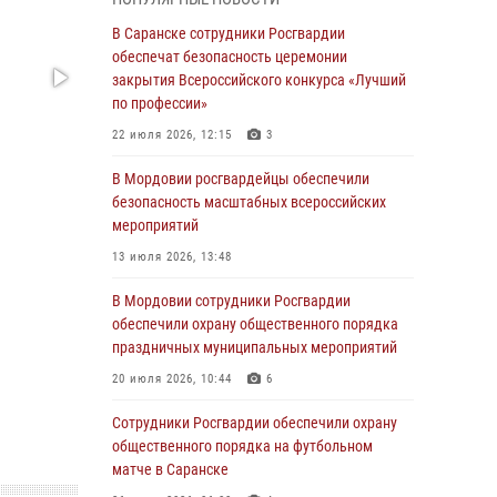
Росгвардейцы выполнили в полном объёме
задачи по охране общественного порядка в
В Саранске сотрудники Росгвардии
период важного для Мордовии праздника
обеспечат безопасность церемонии
закрытия Всероссийского конкурса «Лучший
06 августа 2026, 08:48
5
по профессии»
В Мордовии руководство и личный состав
22 июля 2026, 12:15
3
Росгвардии приняли участие в празднествах,
посвящённых 25-летию канонизации Фёдора
В Мордовии росгвардейцы обеспечили
Ушакова
безопасность масштабных всероссийских
мероприятий
06 августа 2026, 08:14
9
13 июля 2026, 13:48
В Саранске сотрудники Росгвардии
задержали дебошира, повредившего
В Мордовии сотрудники Росгвардии
имущество в кафе
обеспечили охрану общественного порядка
праздничных муниципальных мероприятий
06 августа 2026, 07:03
20 июля 2026, 10:44
6
В Саранске по обращению жителей
правоохранители отреагировали
Сотрудники Росгвардии обеспечили охрану
незамедлительно
общественного порядка на футбольном
матче в Саранске
05 августа 2026, 15:04