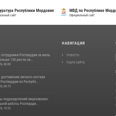
уратура Республики Мордовия
МВД по Республике Морд
альный сайт
Официальный сайт
И
НАВИГАЦИЯ
 сотрудники Росгвардии за июль
Новости
льше 130 раз по си...
Карта сайта
26, 06:00
 достижения личного состава
Росгвардии по Республ...
26, 06:15
ты подразделений лицензионно-
ьной работы Росгварди...
26, 10:53