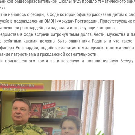
ьников общеобразовательной школы №25 прошло тематического заня
их».
тие началось с беседы, в ходе которой офицер рассказал детям о с
службе в подразделении ОМОН «Аркуда» Росгвардии. Присутствующие
м слушали росгвардейца и задавали интересующие вопросы.
ведомства в ходе встречи затронул темы долга, чести, мужества и п
с ребятами какими должны быть защитники Родины и что такое 
фицера Росгвардии, подобные занятия с молодежью положительно
ание патриотизма и гражданской сознательности.
и приглашенного гостя за интересную и познавательную беседу