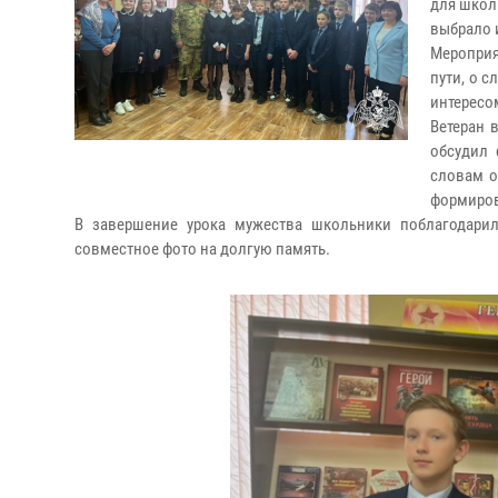
для школ
выбрало 
Мероприя
пути, о 
интересо
Ветеран 
обсудил 
словам о
формиров
В завершение урока мужества школьники поблагодарил
совместное фото на долгую память.